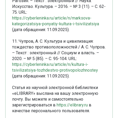
Рагозин. – Текст : электронный // Наука.
Искусство. Культура. – 2016. – № 3 (11). – С. 62-
75. URL:
https://cyberleninka.ru/article/n/marksova-
kategorizatsiya-ponyatiy-kultura-i-tsivilizatsiya
(дата обращения: 11.09.2025).
11. Чупров, А. С. Культура и цивилизация:
тождество противоположностей / А. С. Чупров.
– Текст : электронный // Социум и власть. –
2020. – № 5 (85). – С. 95-104. URL:
https://cyberleninka.ru/article/n/kultura-i-
tsivilizatsiya-tozhdestvo-protivopolozhnostey
(дата обращения: 11.09.2025).
Статья из научной электронной библиотеки
«eLIBRARY» выслана на вашу электронную
почту. Вы можете и самостоятельно
зарегистрироваться в
https://elibrary.ru
в
качестве персонального пользователя.