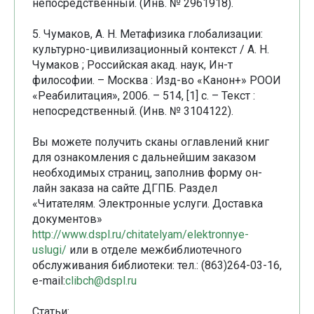
непосредственный. (Инв. № 2961918).
5. Чумаков, А. Н. Метафизика глобализации:
культурно-цивилизационный контекст / А. Н.
Чумаков ; Российская акад. наук, Ин-т
философии. – Москва : Изд-во «Канон+» РООИ
«Реабилитация», 2006. – 514, [1] с. – Текст :
непосредственный. (Инв. № 3104122).
Вы можете получить сканы оглавлений книг
для ознакомления с дальнейшим заказом
необходимых страниц, заполнив форму он-
лайн заказа на сайте ДГПБ. Раздел
«Читателям. Электронные услуги. Доставка
документов»
http://www.dspl.ru/chitatelyam/elektronnye-
uslugi/
или в отделе межбиблиотечного
обслуживания библиотеки: тел.: (863)264-03-16,
e-mail:
clibch@dspl.ru
Статьи: