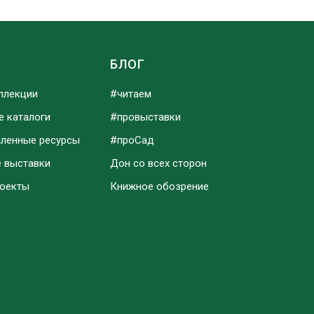
Ы
БЛОГ
ллекции
#читаем
е каталоги
#провыставки
аленные ресурсы
#проСад
е выставки
Дон со всех сторон
роекты
Книжное обозрение