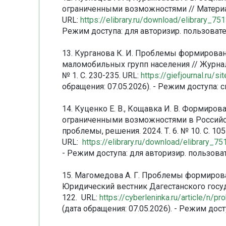
ограниченными возможностями // Материал
URL:
https://elibrary.ru/download/elibrary_
Режим доступа: для авторизир. пользовате
13. Курганова К. И. Проблемы формирова
маломобильных групп населения // Журна
№ 1. С. 230-235. URL:
https://giefjournal.ru/
обращения: 07.05.2026). - Режим доступа: 
14. Куценко Е. В., Кощавка И. В. Формиров
ограниченными возможностями в Российск
проблемы, решения. 2024. Т. 6. № 10. С. 105
URL:
https://elibrary.ru/download/elibrary_
- Режим доступа: для авторизир. пользова
15. Магомедова А. Г. Проблемы формиров
Юридический вестник Дагестанского госуда
122. URL:
https://cyberleninka.ru/article/n/p
(дата обращения: 07.05.2026). - Режим дос