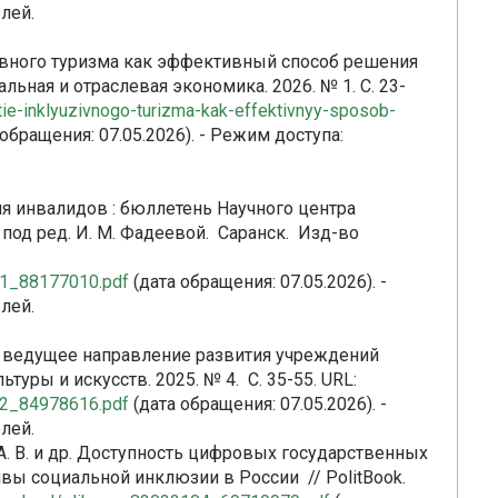
лей.
ивного туризма как эффективный способ решения
ьная и отраслевая экономика. 2026. № 1. С. 23-
vitie-inklyuzivnogo-turizma-kak-effektivnyy-sposob-
обращения: 07.05.2026). - Режим доступа:
ля инвалидов : бюллетень Научного центра
под ред. И. М. Фадеевой. Саранск. Изд-во
411_88177010.pdf
(дата обращения: 07.05.2026). -
лей.
ак ведущее направление развития учреждений
туры и искусств. 2025. № 4. С. 35-55. URL:
322_84978616.pdf
(дата обращения: 07.05.2026). -
лей.
в А. В. и др. Доступность цифровых государственных
вы социальной инклюзии в России // PolitBook.