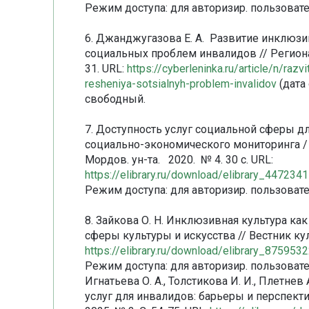
Режим доступа: для авторизир. пользовате
6. Джанджугазова Е. А. Развитие инклюз
социальных проблем инвалидов // Регионал
31. URL:
https://cyberleninka.ru/article/n/raz
resheniya-sotsialnyh-problem-invalidov
(дата 
свободный.
7. Доступность услуг социальной сферы д
социально-экономического мониторинга / 
Мордов. ун-та. 2020. № 4. 30 с. URL:
https://elibrary.ru/download/elibrary_44723
Режим доступа: для авторизир. пользовате
8. Зайкова О. Н. Инклюзивная культура к
сферы культуры и искусства // Вестник куль
https://elibrary.ru/download/elibrary_87595
Режим доступа: для авторизир. пользовате
Игнатьева О. А., Толстикова И. И., Плетне
услуг для инвалидов: барьеры и перспекти