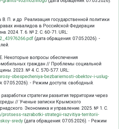
e-granits-vozmozhnogo
(дата обращения: 07.05.2026).
ков В. П. и др Реализация государственной политики
равах инвалидов в Российской Федерации
 2024. Т. 6. № 2. С. 60-71. URL:
102_43976266.pdf
(дата обращения: 07.05.2026). -
лей.
Е. Е. Некоторые вопросы обеспечения
ломобильных граждан // Проблемы социальной
ны. 2023. № 4. С. 570-577. URL:
voprosy-obespecheniya-bezbariernosti-obektov-i-uslug-
: 07.05.2026). - Режим доступа: свободный.
с разработки стратегии развития территории через
 среды // Ученые записки Крымского
рнадского. Экономика и управление. 2025. № 1. С.
n/protsess-razrabotki-strategii-razvitiya-territorii-
dskoy-sredy
(дата обращения: 07.05.2026). - Режим