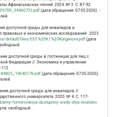
ы Афанасьевских чтений. 2024. № 3. С. 87-92.
75139709_34460732.pdf
(дата обращения: 07.05.2026). -
лей.
ния доступной среды для инвалидов и
л правовых и экономических исследований. 2023.
sites/default/files/033.%20K.I.%20Kurganova.pdf
(дата
свободный.
ание доступной среды в гостиницах для лиц с
ой Федерации // Экономика и управление:
-112.
75184825_19640176.pdf
(дата обращения: 07.05.2026).
телей.
ания доступной среды для инвалидов //
рственного университета. 2020. № 4. С. 117-
roblemy-formirovaniya-dostupnoy-sredy-dlya-invalidov
тупа: свободный.