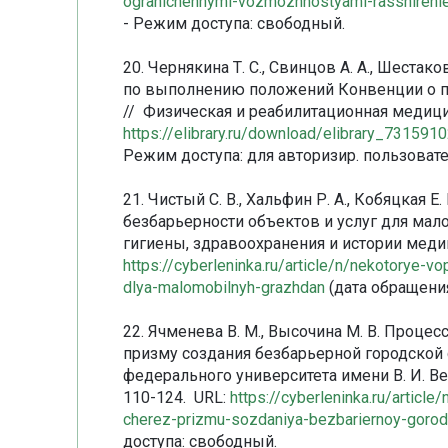
ogranichennymi-vozmozhnostyami-rasshireni
- Режим доступа: свободный.
20. Чернякина Т. С., Свинцов А. А., Шеста
по выполнению положений Конвенции о п
// Физическая и реабилитационная медицина.
https://elibrary.ru/download/elibrary_73159
Режим доступа: для авторизир. пользовате
21. Чистый С. В., Хальфин Р. А., Кобяцкая 
безбарьерности объектов и услуг для ма
гигиены, здравоохранения и истории медици
https://cyberleninka.ru/article/n/nekotorye-
dlya-malomobilnyh-grazhdan
(дата обращения
22. Ячменева В. М., Высочина М. В. Процес
призму создания безбарьерной городской
федерального университета имени В. И. Ве
110-124. URL:
https://cyberleninka.ru/article/
cherez-prizmu-sozdaniya-bezbariernoy-goro
доступа: свободный.