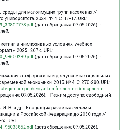
сть среды для малоимущих групп населения //
ниверситета. 2024. № 4. С. 13-17. URL:
369_30807778.pdf
(дата обращения: 07.05.2026). -
лей.
аркетинг в инклюзивных условиях: учебное
рмат». 2025. 267 с. URL:
780_98600289.pdf
(дата обращения: 07.05.2026). -
лей.
еспечения комфортности и доступности социальных
ременной экономики. 2015. № 4. С. 278-280. URL:
strategii-obespecheniya-komfortnosti-i-dostupnosti-
ращения: 07.05.2026). - Режим доступа: свободный.
ая И. Н. и др. Концепция развития системы
кации в Российской Федерации до 2030 года //
-65. URL:
114_95033852.pdf
(дата обращения: 07.05.2026). -