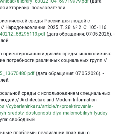
/download/elibrary_83022104_69719979.pdf
(дата
для авторизир. пользователей.
уристической среды России для людей с
Народонаселение. 2025. Т. 28. № 2. С. 105-116.
82540212_88295113.pdf
(дата обращения: 07.05.2026). -
лей.
льно ориентированный дизайн среды: инклюзивные
е потребности различных социальных групп //
545_13670480.pdf
(дата обращения: 07.05.2026). -
лей.
версальной среды с использованием специальных
ей // Architecture and Modern Information
ps://cyberleninka.ru/article/n/proektirovanie-
nyh-sredstv-dostupnosti-dlya-malomobilnyh-lyudey
тупа: свободный.
иальные проблемы реализации прав лиц с