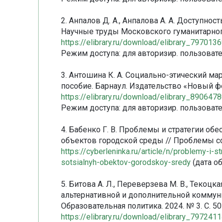
2. Анпалов Д. А., Анпалова А. А. Доступно
Научные труды Московского гуманитарного у
https://elibrary.ru/download/elibrary_79701
Режим доступа: для авторизир. пользовате
3. Антошина К. А. Социально-этический м
пособие. Барнаул. Издательство «Новый фо
https://elibrary.ru/download/elibrary_89064
Режим доступа: для авторизир. пользовате
4. Бабенко Г. В. Проблемы и стратегии об
объектов городской среды // Проблемы сов
https://cyberleninka.ru/article/n/problemy-i-
sotsialnyh-obektov-gorodskoy-sredy
(дата об
5. Битова А. Л., Переверзева М. В., Текоцк
альтернативной и дополнительной коммуни
Образовательная политика. 2024. № 3. С. 50
https://elibrary.ru/download/elibrary_79724