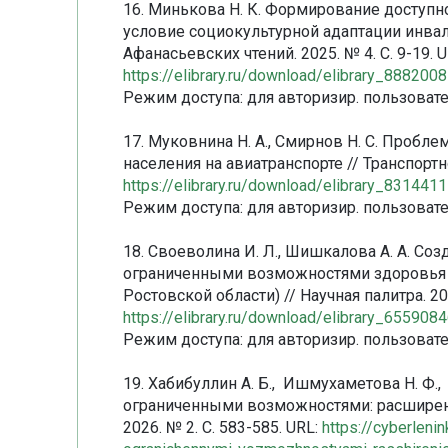
16. Минькова Н. К. Формирование досту
условие социокультурной адаптации инва
Афанасьевских чтений. 2025. № 4. С. 9-19. U
https://elibrary.ru/download/elibrary_88820
Режим доступа: для авторизир. пользовате
17. Муковнина Н. А., Смирнов Н. С. Проб
населения на авиатранспорте // Транспортно
https://elibrary.ru/download/elibrary_83144
Режим доступа: для авторизир. пользовате
18. Своеволина И. Л., Шишкалова А. А. Со
ограниченными возможностями здоровья 
Ростовской области) // Научная палитра. 202
https://elibrary.ru/download/elibrary_65590
Режим доступа: для авторизир. пользовате
19. Хабибуллин А. Б., Ишмухаметова Н. Ф
ограниченными возможностями: расширени
2026. № 2. С. 583-585. URL:
https://cyberlenin