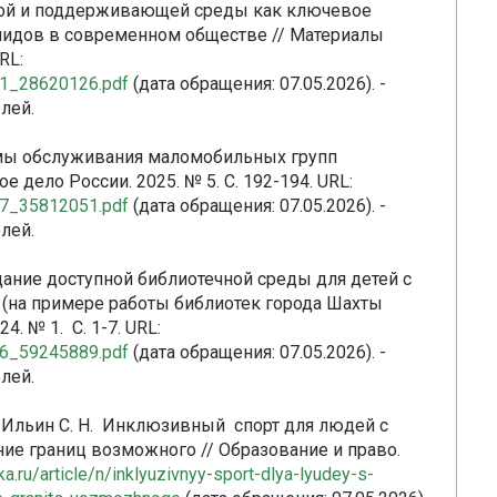
пной и поддерживающей среды как ключевое
лидов в современном обществе // Материалы
RL:
081_28620126.pdf
(дата обращения: 07.05.2026). -
лей.
лемы обслуживания маломобильных групп
е дело России. 2025. № 5. С. 192-194. URL:
117_35812051.pdf
(дата обращения: 07.05.2026). -
лей.
здание доступной библиотечной среды для детей с
(на примере работы библиотек города Шахты
4. № 1. С. 1-7. URL:
846_59245889.pdf
(дата обращения: 07.05.2026). -
лей.
., Ильин С. Н. Инклюзивный спорт для людей с
е границ возможного // Образование и право.
ka.ru/article/n/inklyuzivnyy-sport-dlya-lyudey-s-