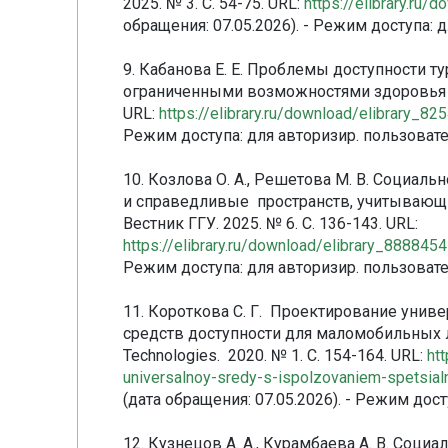
2025. № 3. С. 54-75. URL:
https://elibrary.ru
обращения: 07.05.2026). - Режим доступа: 
9. Кабанова Е. Е. Проблемы доступности т
ограниченными возможностями здоровья // 
URL:
https://elibrary.ru/download/elibrary_
Режим доступа: для авторизир. пользовате
10. Козлова О. А., Решетова М. В. Социа
и справедливые пространств, учитывающи
Вестник ГГУ. 2025. № 6. С. 136-143. URL:
https://elibrary.ru/download/elibrary_88884
Режим доступа: для авторизир. пользовате
11. Короткова С. Г. Проектирование уни
средств доступности для маломобильных люд
Technologies. 2020. № 1. С. 154-164. URL:
htt
universalnoy-sredy-s-ispolzovaniem-spetsial
(дата обращения: 07.05.2026). - Режим дос
12. Кузнецов А. А., Курамбаева А. В. Соц