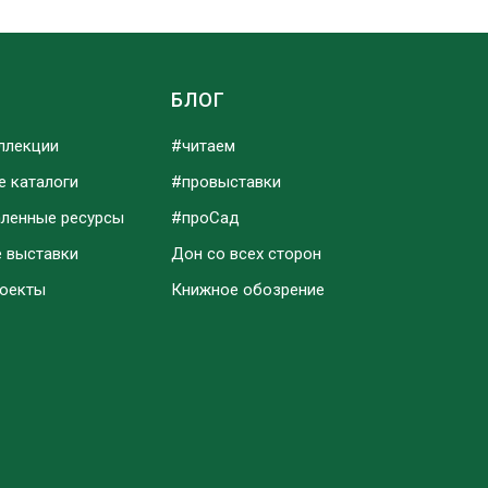
Ы
БЛОГ
ллекции
#читаем
е каталоги
#провыставки
аленные ресурсы
#проСад
е выставки
Дон со всех сторон
роекты
Книжное обозрение