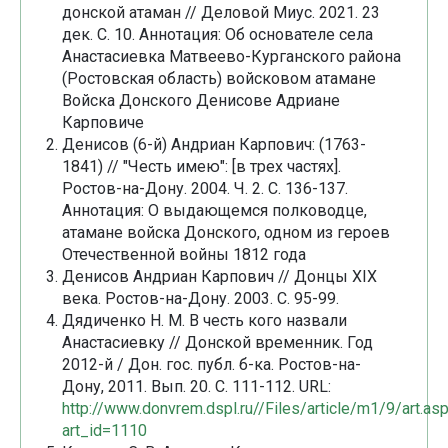
донской атаман // Деловой Миус. 2021. 23
дек. С. 10. Аннотация: Об основателе села
Анастасиевка Матвеево-Курганского района
(Ростовская область) войсковом атамане
Войска Донского Денисове Адриане
Карповиче
Денисов (6-й) Андриан Карпович: (1763-
1841) // "Честь имею": [в трех частях].
Ростов-на-Дону. 2004. Ч. 2. С. 136-137.
Аннотация: О выдающемся полководце,
атамане войска Донского, одном из героев
Отечественной войны 1812 года
Денисов Андриан Карпович // Донцы XIX
века. Ростов-на-Дону. 2003. С. 95-99.
Дядиченко Н. М. В честь кого назвали
Анастасиевку // Донской временник. Год
2012-й / Дон. гос. публ. б-ка. Ростов-на-
Дону, 2011. Вып. 20. С. 111-112. URL:
http://www.donvrem.dspl.ru//Files/article/m1/9/art.as
art_id=1110