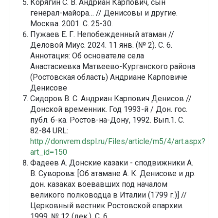
Корягин С. В. Андриан Карпович, сын
генерал-майора… // Денисовы и другие.
Москва. 2001. С. 25-30.
Пужаев Е. Г. Непобежденный атаман //
Деловой Миус. 2024. 11 янв. (№ 2). С. 6.
Аннотация: Об основателе села
Анастасиевка Матвеево-Курганского района
(Ростовская область) Андриане Карповиче
Денисове
Сидоров В. С. Андриан Карпович Денисов //
Донской временник. Год 1993-й / Дон. гос.
публ. б-ка. Ростов-на-Дону, 1992. Вып.1. С.
82-84 URL:
http://donvrem.dspl.ru/Files/article/m5/4/art.aspx?
art_id=150
Фадеев А. Донские казаки - сподвижники А.
В. Суворова: [Об атамане А. К. Денисове и др.
дон. казаках воевавших под началом
великого полководца в Италии (1799 г.)] //
Церковный вестник Ростовской епархии.
1999. № 12 (дек.). С. 6.