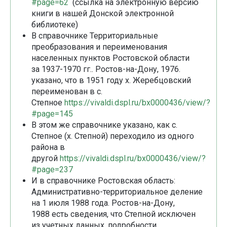
#page=62
(ссылка на электронную версию
книги в нашей Донской электронной
библиотеке)
В справочнике Территориальные
преобразования и переименования
населенных пунктов Ростовской области
за 1937-1970 гг.. Ростов-на-Дону, 1976.
указано, что в 1951 году х. Жеребцовский
переименован в с.
Степное
https://vivaldi.dspl.ru/bx0000436/view/?
#page=145
В этом же справочнике указано, как с.
Степное (х. Степной) переходило из одного
района в
другой
https://vivaldi.dspl.ru/bx0000436/view/?
#page=237
И в справочнике Ростовская область:
Административно-территориальное деление
на 1 июля 1988 года. Ростов-на-Дону,
1988 есть сведения, что Степной исключен
из учетных данных, подробности