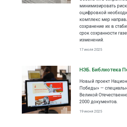
минимизировать риск
оцифровкой необход
комплекс мер направ
сохранение их в стаб
срок сохранности газ
изменений.
17 июля 2025
НЭБ. Библиотека П
Новый проект Национ
Победы» — специальн
Великой Отечественно
2000 документов.
19 июня 2025