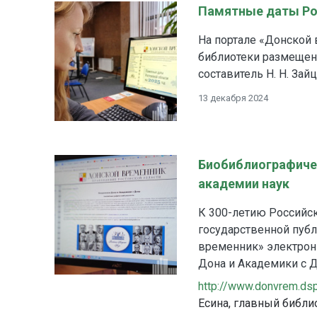
Памятные даты Рос
На портале «Донской
библиотеки размещен
составитель Н. Н. За
13 декабря 2024
Биобиблиографичес
академии наук
К 300-летию Российск
государственной публ
временник» электрон
Дона и Академики с 
http://www.donvrem.dsp
Есина, главный библи