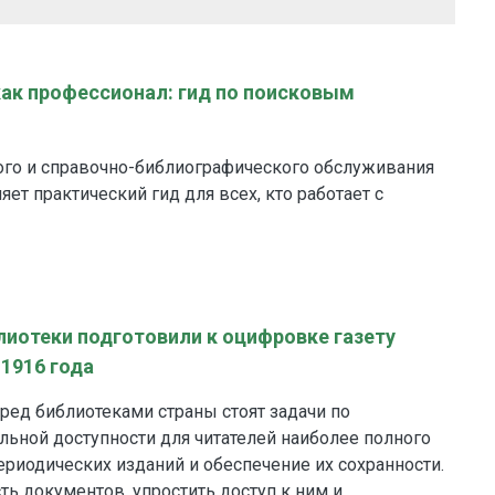
как профессионал: гид по поисковым
го и справочно-библиографического обслуживания
ет практический гид для всех, кто работает с
иотеки подготовили к оцифровке газету
 1916 года
ред библиотеками страны стоят задачи по
ьной доступности для читателей наиболее полного
риодических изданий и обеспечение их сохранности.
ть документов, упростить доступ к ним и