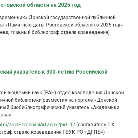
товской области на 2025 год
 временник» Донской государственной публичной
ы «Памятные даты Ростовской области на 2025 год»
йцева, главный библиограф отдела краеведения).
кий указатель к 300‑летию Российской
ой академии наук (РАН) отдел краеведения Донской
ичной библиотеки разместил на портале «Донской
ный биобиблиографический указатель «Академики
Дона»
l.ru/archPersonaliiArt.aspx?pid=37
(составитель Т.Х.
ограф отдела краеведения ГБУК РО «ДГПБ»).