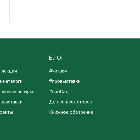
Ы
БЛОГ
ллекции
#читаем
е каталоги
#провыставки
аленные ресурсы
#проСад
е выставки
Дон со всех сторон
роекты
Книжное обозрение