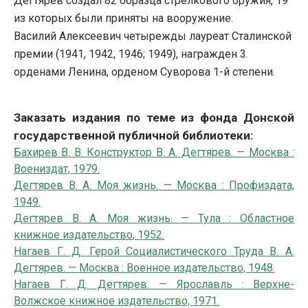
Дегтярев создал 82 образца стрелкового оружия, 19
из которых были приняты на вооружение.
Василий Алексеевич четырежды лауреат Сталинской
премии (1941, 1942, 1946; 1949), награжден 3
орденами Ленина, орденом Суворова 1-й степени.
Заказать издания по теме из фонда Донской
государственной публичной библиотеки:
Бахирев В. В.
Конструктор В. А. Дегтярев. — Москва :
Воениздат, 1979.
Дегтярев
В. А.
Моя жизнь. — Москва : Профиздата,
1949.
Дегтярев
В. А.
Моя жизнь
. —
Тула
:
Областное
книжное издательство
,
1952
.
Нагаев Г. Д.
Герой Социалистического Труда В. А.
Дегтярев. — Москва : Военное издательство, 1948.
Нагаев Г. Д.
Дегтярев. — Ярославль : Верхне-
Волжское книжное издательство, 1971.