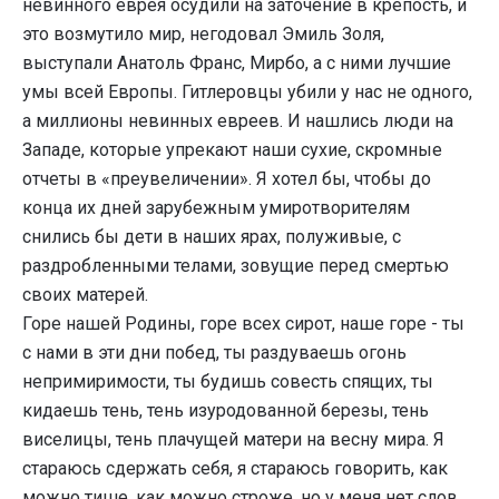
невинного еврея осудили на заточение в крепость, и
это возмутило мир, негодовал Эмиль Золя,
выступали Анатоль Франс, Мирбо, а с ними лучшие
умы всей Европы. Гитлеровцы убили у нас не одного,
а миллионы невинных евреев. И нашлись люди на
Западе, которые упрекают наши сухие, скромные
отчеты в «преувеличении». Я хотел бы, чтобы до
конца их дней зарубежным умиротворителям
снились бы дети в наших ярах, полуживые, с
раздробленными телами, зовущие перед смертью
своих матерей.
Горе нашей Родины, горе всех сирот, наше горе - ты
с нами в эти дни побед, ты раздуваешь огонь
непримиримости, ты будишь совесть спящих, ты
кидаешь тень, тень изуродованной березы, тень
виселицы, тень плачущей матери на весну мира. Я
стараюсь сдержать себя, я стараюсь говорить, как
можно тише, как можно строже, но у меня нет слов.