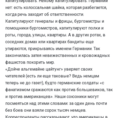
капитулировать. Некому капитулировать. Германии
нет: есть колоссальная шайка, которая разбегается,
когда речь заходит об ответственности.
Капитулируют генералы и фрицы, бургомистры и
помощники бургомистров, капитулируют полки и
роты, города, улицы, квартиры. А в других ротах, в
соседних домах или квартирах бандиты еще
упираются, прикрываясь именем Германии. Так
закончилась затея невежественных и кровожадных
фашистов покорить мир.
«Дойче альгемайне цайтунг» уверяет своих
читателей (есть ли еще таковые? Ведь немцам
теперь не до газет), будто германские солдаты «с
фанатизмом сражаются как против большевиков, так
и против американцев». Наши союзники могут
посмеяться над этими словами: за один день почти
без боев они взяли сорок тысяч немцев.
Корреспонденты рассказывают, что американцы в