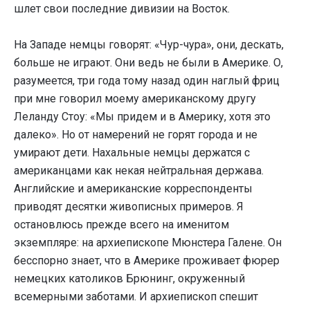
шлет свои последние дивизии на Восток.
На Западе немцы говорят: «Чур-чура», они, дескать,
больше не играют. Они ведь не были в Америке. О,
разумеется, три года тому назад один наглый фриц
при мне говорил моему американскому другу
Леланду Стоу: «Мы придем и в Америку, хотя это
далеко». Но от намерений не горят города и не
умирают дети. Нахальные немцы держатся с
американцами как некая нейтральная держава.
Английские и американские корреспонденты
приводят десятки живописных примеров. Я
остановлюсь прежде всего на именитом
экземпляре: на архиепископе Мюнстера Галене. Он
бесспорно знает, что в Америке проживает фюрер
немецких католиков Брюнинг, окруженный
всемерными заботами. И архиепископ спешит