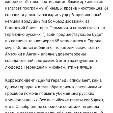
заверить: «Я тоже против наци». Засим архиепископ
излагает программу: а) немцы против иностранцев; б)
союзники должны загладить ущерб, причиненный
немцам воздушными бомбардировками; в)
Советский Союз - враг Германии, и нельзя пускать в
Германию русских; г) если предшествующее будет
выполнено, то «лет через 65 установится в Европе
мир». Остается добавить, что католические газеты
Америки и Англии вполне удовлетворены
созидательной программой этого архидуховного
людоеда. Перейдем к мирянам, эти не лучше.
Корреспондент «Дейли геральд» описывает, как в
одном городке жители обратились к союзникам «с
просьбой помочь поймать убежавших русских
военнопленных». Все английские газеты сообщают,
что в Оснобрюкене союзники оставили на своем