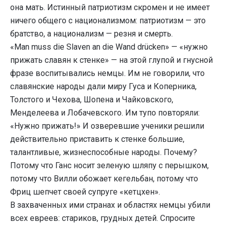
она мать. Истинный патриотизм скромен и не имеет
ничего общего с национализмом: патриотизм — это
братство, а национализм — резня и смерть.
«Man muss die Slaven an die Wand drücken» — «нужно
прижать славян к стенке» — на этой глупой и гнусной
фразе воспитывались немцы. Им не говорили, что
славянские народы дали миру Гуса и Коперника,
Толстого и Чехова, Шопена и Чайковского,
Менделеева и Лобачевского. Им тупо повторяли:
«Нужно прижать!» И озверевшие ученики решили
действительно приставить к стенке большие,
талантливые, жизнеспособные народы. Почему?
Потому что Ганс носит зеленую шляпу с перышком,
потому что Вилли обожает кегельбан, потому что
Фриц шепчет своей супруге «кетцхен».
В захваченных ими странах и областях немцы убили
всех евреев: стариков, грудных детей. Спросите