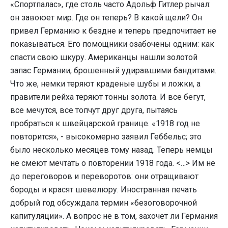
«Спортпалас», где столь часто Адольф Гитлер рычал:
он завоюет мир. Где он теперь? В какой щели? Он
привел Германию к бездне и теперь предпочитает не
показываться. Его помощники озабочены одним: как
спасти свою шкуру. Американцы нашли золотой
запас Германии, брошенный удиравшими бандитами.
Что же, немки теряют краденые шубы и ложки, а
правители рейха теряют тонны золота. И все бегут,
все мечутся, все топчут друг друга, пытаясь
пробраться к швейцарской границе. «1918 год не
повторится», - высокомерно заявил Геббельс; это
было несколько месяцев тому назад. Теперь немцы
не смеют мечтать о повторении 1918 года. <…> Им не
до переговоров и переворотов: они отращивают
бороды и красят шевелюру. Иностранная печать
добрый год обсуждала термин «безоговорочной
капитуляции». А вопрос не в том, захочет ли Германия