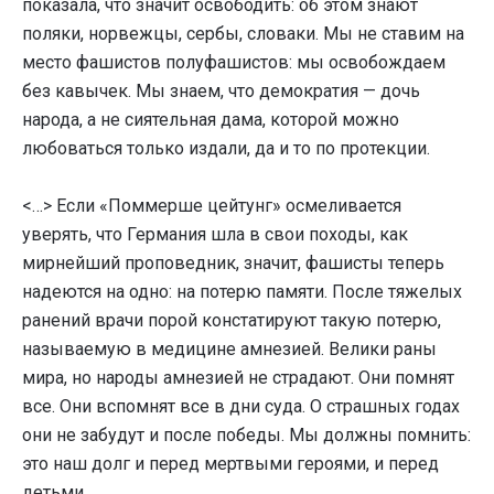
показала, что значит освободить: об этом знают
поляки, норвежцы, сербы, словаки. Мы не ставим на
место фашистов полуфашистов: мы освобождаем
без кавычек. Мы знаем, что демократия — дочь
народа, а не сиятельная дама, которой можно
любоваться только издали, да и то по протекции.
<…> Если «Поммерше цейтунг» осмеливается
уверять, что Германия шла в свои походы, как
мирнейший проповедник, значит, фашисты теперь
надеются на одно: на потерю памяти. После тяжелых
ранений врачи порой констатируют такую потерю,
называемую в медицине амнезией. Велики раны
мира, но народы амнезией не страдают. Они помнят
все. Они вспомнят все в дни суда. О страшных годах
они не забудут и после победы. Мы должны помнить:
это наш долг и перед мертвыми героями, и перед
детьми.