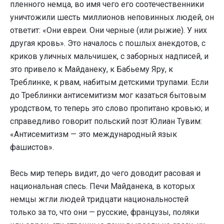
пленного немца, во имя чего его соотечественники
уничтожили шесть миллионов неповинных людей, он
ответит: «Они евреи. Они черные (или рыжие). У них
другая кровь». Это началось с пошлых анекдотов, с
криков уличных мальчишек, с заборных надписей, и
это привело к Майданеку, к Бабьему Яру, к
Треблинке, к рвам, набитым детскими трупами. Если
до Треблинки антисемитизм мог казаться бытовым
уродством, то теперь это слово пропитано кровью; и
справедливо говорит польский поэт Юлиан Тувим:
«Антисемитизм — это международный язык
фашистов».
Весь мир теперь видит, до чего доводит расовая и
национальная спесь. Печи Майданека, в которых
немцы жгли людей тридцати национальностей
только за то, что они — русские, французы, поляки