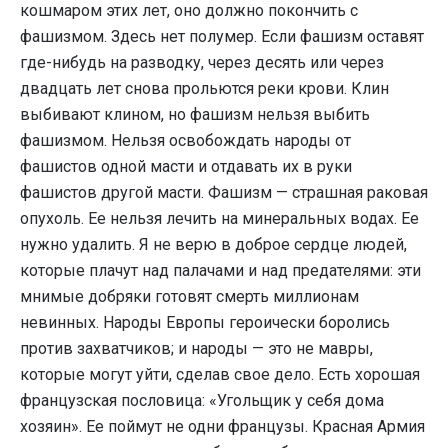
кошмаром этих лет, оно должно покончить с
фашизмом. Здесь нет полумер. Если фашизм оставят
где-нибудь на разводку, через десять или через
двадцать лет снова прольются реки крови. Клин
выбивают клином, но фашизм нельзя выбить
фашизмом. Нельзя освобождать народы от
фашистов одной масти и отдавать их в руки
фашистов другой масти. Фашизм — страшная раковая
опухоль. Ее нельзя лечить на минеральных водах. Ее
нужно удалить. Я не верю в доброе сердце людей,
которые плачут над палачами и над предателями: эти
мнимые добряки готовят смерть миллионам
невинных. Народы Европы героически боролись
против захватчиков; и народы — это не мавры,
которые могут уйти, сделав свое дело. Есть хорошая
французская пословица: «Угольщик у себя дома
хозяин». Ее поймут не одни французы. Красная Армия