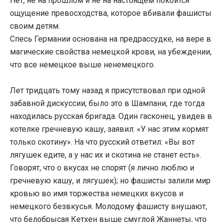
Нет, не на прошлом и не на настоящем покоится
ощущение превосходства, которое вбивали фашисты
своим детям.
Спесь Германии основана на предрассудке, на вере в
магические свойства немецкой крови, на убеждении,
что все немецкое выше ненемецкого.
Лет тридцать тому назад я присутствовал при одной
забавной дискуссии; было это в Шампани, где тогда
находилась русская бригада. Один гасконец, увидев в
котелке гречневую кашу, заявил: «У нас этим кормят
только скотину». На что русский ответил: «Вы вот
лягушек едите, а у нас их и скотина не станет есть».
Говорят, что о вкусах не спорят (я лично люблю и
гречневую кашу, и лягушек); но фашисты залили мир
кровью во имя торжества немецких вкусов и
немецкого безвкусья. Молодому фашисту внушают,
что белобрысая Кетхен выше смуглой Жаннеты, что