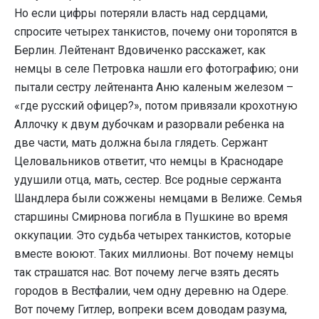
Но если цифры потеряли власть над сердцами,
спросите четырех танкистов, почему они торопятся в
Берлин. Лейтенант Вдовиченко расскажет, как
немцы в селе Петровка нашли его фотографию; они
пытали сестру лейтенанта Аню каленым железом –
«где русский офицер?», потом привязали крохотную
Аллочку к двум дубочкам и разорвали ребенка на
две части, мать должна была глядеть. Сержант
Целовальников ответит, что немцы в Краснодаре
удушили отца, мать, сестер. Все родные сержанта
Шандлера были сожжены немцами в Велиже. Семья
старшины Смирнова погибла в Пушкине во время
оккупации. Это судьба четырех танкистов, которые
вместе воюют. Таких миллионы. Вот почему немцы
так страшатся нас. Вот почему легче взять десять
городов в Вестфалии, чем одну деревню на Одере.
Вот почему Гитлер, вопреки всем доводам разума,