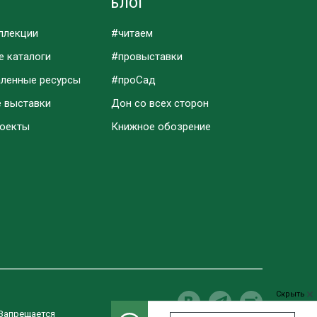
Ы
БЛОГ
ллекции
#читаем
е каталоги
#провыставки
аленные ресурсы
#проСад
е выставки
Дон со всех сторон
роекты
Книжное обозрение
Скрыть
 Запрещается