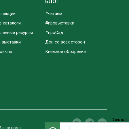
Ы
БЛОГ
ллекции
#читаем
е каталоги
#провыставки
аленные ресурсы
#проСад
е выставки
Дон со всех сторон
роекты
Книжное обозрение
Скрыть
 Запрещается