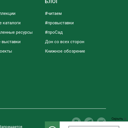
Ы
БЛОГ
ллекции
#читаем
е каталоги
#провыставки
аленные ресурсы
#проСад
е выставки
Дон со всех сторон
роекты
Книжное обозрение
Скрыть
 Запрещается