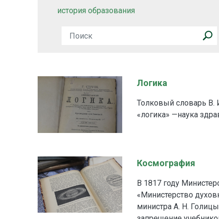
история образования
Логика
Толковый словарь В. 
«логика» —наука здра
Космография
В 1817 году Министе
«Министерство духов
министра А. Н. Голицы
запрещение учебнико