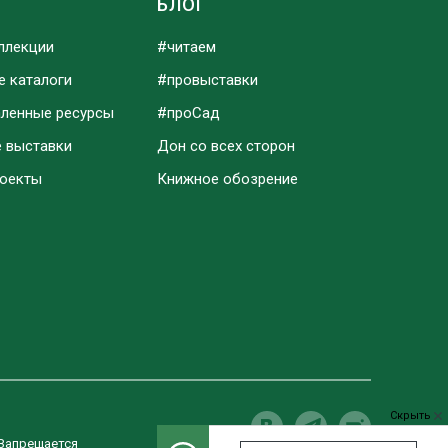
Ы
БЛОГ
ллекции
#читаем
е каталоги
#провыставки
аленные ресурсы
#проСад
е выставки
Дон со всех сторон
роекты
Книжное обозрение
Скрыть
 Запрещается