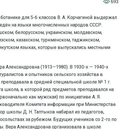
693
отанике для 5-6 классов В. А. Корчагиной выдержал
ведён на языки многочисленных народов СССР.
шском, белорусском, украинском, молдавском,
изском, казахском, туркменском, таджикском,
 якутском языках, которые выпускались местными
ера Александровна (1913—1980).
В 1930-х — 1940-х
туралистов и опытников сельского хозяйства в
ах преподавала в средней специальной школе № 1 г.
та школа, в которой ряд предметов преподавался на
рвоначально как мужская) по инициативе А. Я.
уководителя Комитета информации при Министерстве
р школы Д. Н. Таптыков набирал из педагогов,
осольствах за рубежом. Будущих учеников со 2-го по
вы. Вера Александровна организовала в школе