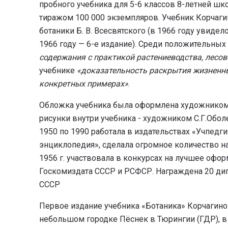
пробного учебника
для 5-6 классов 8-летней шк
тиражом 100 000 экземпляров. Учебник Корчаги
ботаники Б. В. Всесвятского (в 1966 году увидело
1966 году — 6-е издание). Среди положительных
содержания с практикой растениеводства, лесов
учебнике
«доказательность раскрытия жизненны
конкретных примерах»
.
Обложка учебника была оформлена художником В
рисунки внутри учебника - художником С.Г.Обо
1950 по 1990 работала в издательствах «Учпедг
энциклопедия», сделала огромное количество н
1956 г. участвовала в конкурсах на лучшее оф
Госкомиздата СССР и РСФСР. Награждена 20 ди
СССР
Первое издание учебника «Ботаника» Корчагиной
небольшом городке Пёснек в Тюрингии (ГДР), в