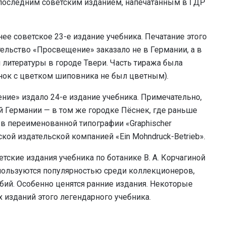
о последним советским изданием, напечатанным в ГДР
ее советское 23-е издание учебника. Печатание этого
ельство «Просвещение» заказало не в Германии, а в
литературы в городе Твери. Часть тиража была
нок с цветком шиповника не был цветным).
ние» издало 24-е издание учебника. Примечательно,
й Германии — в том же городке Пёснек, где раньше
, в переименованной типографии «Graphischer
кой издательской компанией «Ein Mohndruck-Betrieb».
кие издания учебника по ботанике В. А. Корчагиной
пользуются популярностью среди коллекционеров,
бий. Особенно ценятся ранние издания. Некоторые
 изданий этого легендарного учебника.