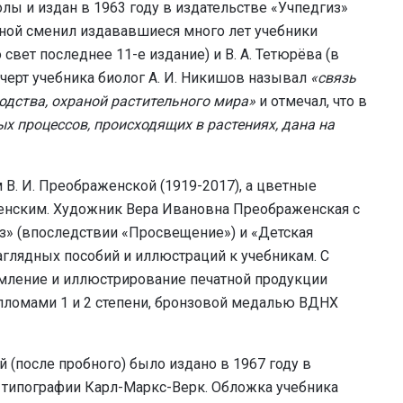
олы и издан в 1963 году в издательстве «Учпедгиз»
ной сменил издававшиеся много лет учебники
 свет последнее 11-е издание) и В. А. Тетюрёва (в
 черт учебника биолог А. И. Никишов называл
«связь
одства, охраной растительного мира»
и
отмечал, что в
х процессов, происходящих в растениях, дана на
. И. Преображенской (1919-2017), а цветные
ленским. Художник Вера Ивановна Преображенская с
из» (впоследствии «Просвещение») и «Детская
аглядных пособий и иллюстраций к учебникам. С
ормление и иллюстрирование печатной продукции
пломами 1 и 2 степени, бронзовой медалью ВДНХ
 (после пробного) было издано в 1967 году в
 типографии Карл-Маркс-Верк. Обложка учебника