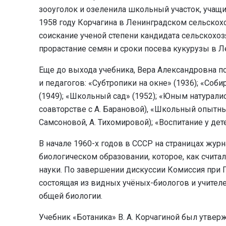
зооуголок и озеленила школьный участок, учащи
1958 году Корчагина в Ленинградском сельскох
соискание ученой степени кандидата сельскохоз
прорастание семян и сроки посева кукурузы в Л
Еще до выхода учебника, Вера Александровна по
и педагогов: «Субтропики на окне» (1936); «Соб
(1949); «Школьный сад» (1952); «Юным натуралис
соавторстве с А. Барановой), «Школьный опытный
Самсоновой, А. Тихомировой); «Воспитание у дет
В начале 1960-х годов в СССР на страницах жур
биологическом образовании, которое, как счита
науки. По завершении дискуссии Комиссия при
состоящая из видных учёных-биологов и учителе
общей биологии.
Учебник «Ботаника» В. А. Корчагиной был утв