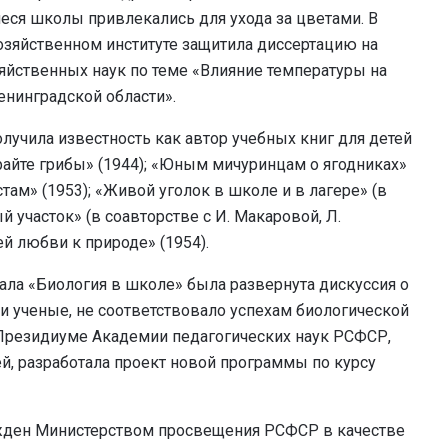
еся школы привлекались для ухода за цветами. В
озяйственном институте защитила диссертацию на
яйственных наук по теме «Влияние температуры на
енинградской области».
лучила известность как автор учебных книг для детей
ирайте грибы» (1944); «Юным мичуринцам о ягодниках»
там» (1953); «Живой уголок в школе и в лагере» (в
 участок» (в соавторстве с И. Макаровой, Л.
ей любви к природе» (1954).
нала «Биология в школе» была развернута дискуссия о
ли ученые, не соответствовало успехам биологической
 Президиуме Академии педагогических наук РСФСР,
й, разработала проект новой программы по курсу
ержден Министерством просвещения РСФСР в качестве