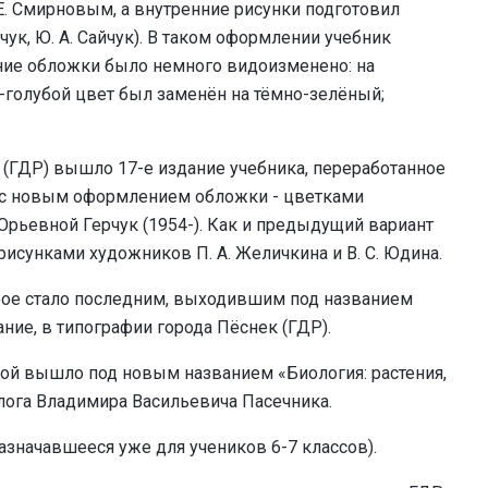
. Смирновым, а внутренние рисунки подготовил
чук, Ю. А. Сайчук). В таком оформлении учебник
ние обложки было немного видоизменено: на
-голубой цвет был заменён на тёмно-зелёный;
 (ГДР) вышло 17-е издание учебника, переработанное
с новым оформлением обложки - цветками
ьевной Герчук (1954-). Как и предыдущий вариант
исунками художников П. А. Желичкина и В. С. Юдина.
орое стало последним, выходившим под названием
ание, в типографии города Пёснек (ГДР).
иной вышло под новым названием «Биология: растения,
лога Владимира Васильевича Пасечника.
азначавшееся уже для учеников 6-7 классов).