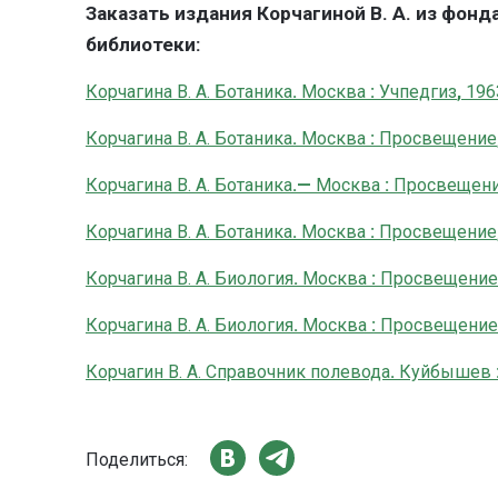
Заказать издания Корчагиной В. А. из фон
библиотеки:
Корчагина В. А. Ботаника
.
Москва
:
Учпедгиз
,
196
Корчагина В. А. Ботаника
.
Москва
:
Просвещение
Корчагина В. А. Ботаника
.—
Москва
:
Просвещен
Корчагина В. А. Ботаника
.
Москва
:
Просвещение
Корчагина В. А. Биология
.
Москва
:
Просвещение
Корчагина В. А. Биология
.
Москва
:
Просвещение
Корчагин В. А. Справочник полевода
.
Куйбышев
Поделиться: