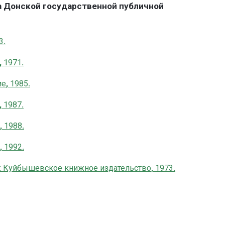
да Донской государственной публичной
3
.
,
1971
.
ие
,
1985
.
,
1987
.
,
1988
.
,
1992
.
:
Куйбышевское книжное издательство
,
1973
.