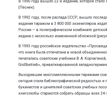
В 1990 году вышло 22-е издание, которое стал
(Пёснек).
В 1992 году, после распада СССР, вышло последн
издания тиражом в 3 800 000 экземпляров издат
России — в полиграфическом комбинате детской 
издана с несколько измененной обложкой (рису
В 1993 году российское издательство «Просвеще
что книга была отпечатана в новой объединенно
печатались советские учебники В. А. Корчагиной
Großbetrieb», приватизированной западногерманс
Выходившие многомиллионными тиражами советс
сегодня стали библиографической редкостью и 
букинистов и ценителей советских учебных посо
книголюбы стараются собрать образцы всех 24-х