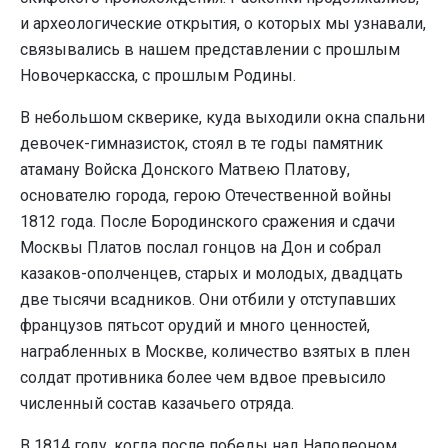
и архео­логические открытия, о которых мы узнавали,
связывались в нашем представлении с прошлым
Новочеркасска, с прошлым Родины.
В небольшом скверике, куда выходили окна спальни
девочек-гимназисток, стоял в те годы памятник
атаману Войска Донского Матвею Платову,
основателю города, герою Отечественной войны
1812 года. После Бородинского сражения и сдачи
Москвы Платов послал гонцов на Дон и собрал
казаков-ополченцев, старых и молодых, двадцать
две тысячи всадников. Они отбили у отступавших
французов пятьсот орудий и много ценностей,
награбленных в Москве, количество взятых в плен
солдат противника более чем вдвое превысило
численный состав казачьего отряда.
В 1814 году, когда после победы над Наполеоном