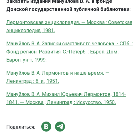
Заказать издания Мануйлова В. А. в фонде
Донской государственной публичной библиотеки:
Лермонтовская
энциклопедия
.
—
Москва : Советская
энциклопедия
, 1981
.
Мануйлов В. А. Записки счастливого человека
. -
СПб.
:
Фонд регион. Развития. С.-Петерб. : Европ. Дом :
Европ. ун-т, 1999.
Мануйлов
В. А. Лермонтов и наше время
. —
Ленинград
:
б. и., 1951
.
Мануйлов
В. А.
Михаил Юрьевич Лермонтов, 1814-
1841
. —
Москва ; Ленинград
:
Искусство
,
1950
.
Поделиться: