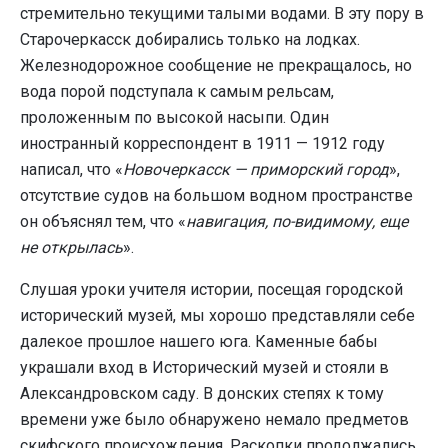
стремительно текущими талыми водами. В эту пору в
Старочеркасск добирались только на лодках.
Железнодорожное сообщение не прекращалось, но
вода порой подступала к самым рельсам,
проложенным по высокой насыпи. Один
иностранный корреспондент в 1911 — 1912 году
написал, что «
Новочеркасск — приморский город
»,
отсутствие судов на большом водном пространстве
он объяснял тем, что «
навигация, по-видимому, еще
не открылась
».
Слушая уроки учителя истории, посещая городской
исторический музей, мы хорошо представляли себе
далекое прошлое нашего юга. Каменные бабы
украшали вход в Исторический музей и стояли в
Александровском саду. В донских степях к тому
времени уже было обнаружено немало предметов
скифского происхождения. Раскопки продолжались,