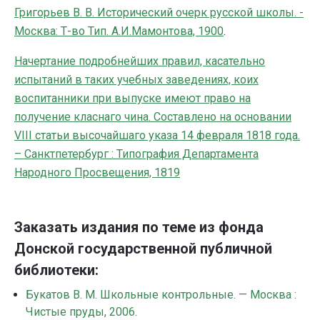
Григорьев В. В. Исторический очерк русской школы. -
Москва: Т-во Тип. А.И.Мамонтова, 1900
.
Начертание подробнейших правил, касательно
испытаний в таких учебных заведениях, коих
воспитанники при выпуске имеют право на
получение класнаго чина. Составлено на основании
VIII статьи высочайшаго указа 14 февраля 1818 года.
– Санктпетербург : Типография Департамента
Народного Просвещения, 1819
Заказать издания по теме из фонда
Донской государственной публичной
библиотеки:
Букатов В. М. Школьные контрольные. — Москва :
Чистые пруды, 2006.