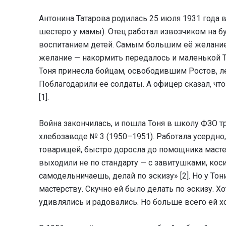
Антонина Татарова родилась 25 июля 1931 года 
шестеро у мамы). Отец работал извозчиком на 
воспитанием детей. Самым большим её желание
желание — накормить передалось и маленькой Т
Тоня принесла бойцам, освободившим Ростов, л
Поблагодарили её солдаты. А офицер сказал, чт
[1].
Война закончилась, и пошла Тоня в школу ФЗО т
хлебозаводе № 3 (1950–1951). Работала усердно,
товарищей, быстро доросла до помощника мастер
выходили не по стандарту — с завитушками, коси
самодельничаешь, делай по эскизу» [2]. Но у Т
мастерству. Скучно ей было делать по эскизу. Хо
удивлялись и радовались. Но больше всего ей х