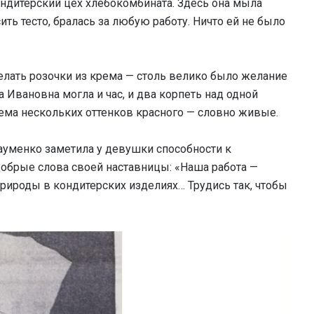
ондитерский цех хлебокомбината. Здесь она мыла
ить тесто, бралась за любую работу. Ничто ей не было
елать розочки из крема — столь велико было желание
 Ивановна могла и час, и два корпеть над одной
рема нескольких оттенков красного — словно живые.
ауменко заметила у девушки способности к
добрые слова своей наставницы: «Наша работа —
природы в кондитерских изделиях… Трудись так, чтобы