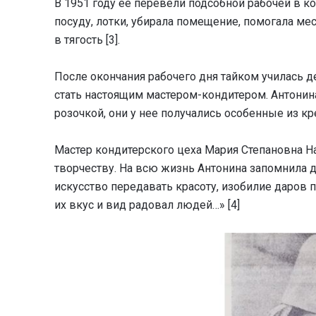
В 1951 году её перевели подсобной рабочей в к
посуду, лотки, убирала помещение, помогала мес
в тягость [3].
После окончания рабочего дня тайком училась д
стать настоящим мастером-кондитером. Антонина
розочкой, они у нее получались особенные из к
Мастер кондитерского цеха Мария Степановна Н
творчеству. На всю жизнь Антонина запомнила 
искусство передавать красоту, изобилие даров 
их вкус и вид радовал людей…» [4]