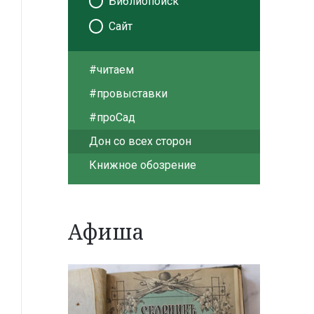
Библиопоиск
Сайт
#читаем
#провыставки
#проСад
Дон со всех сторон
Книжное обозрение
Афиша