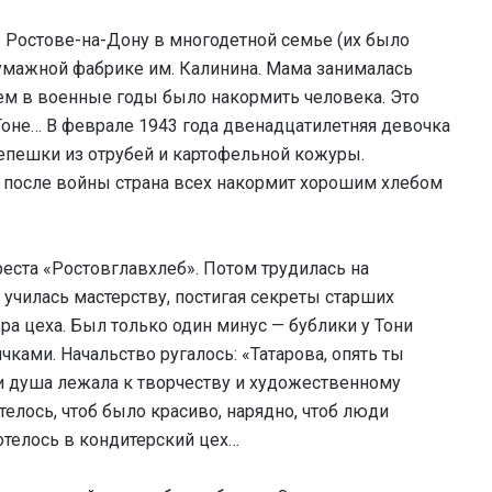
в Ростове-на-Дону в многодетной семье (их было
бумажной фабрике им. Калинина. Мама занималась
м в военные годы было накормить человека. Это
оне… В феврале 1943 года двенадцатилетняя девочка
епешки из отрубей и картофельной кожуры.
о после войны страна всех накормит хорошим хлебом
реста «Ростовглавхлеб». Потом трудилась на
 училась мастерству, постигая секреты старших
а цеха. Был только один минус — бублики у Тони
чками. Начальство ругалось: «Татарова, опять ты
они душа лежала к творчеству и художественному
телось, чтоб было красиво, нарядно, чтоб люди
отелось в кондитерский цех…