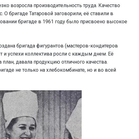
езко возросла производительность труда. Качество
. О бригаде Татаровой заговорили, её ставили в
новании бригаде в 1961 году было присвоено высокое
оздана бригада фигурантов (мастеров-кондитеров
т и успехи коллектива росли с каждым днем. Её
план, давала продукцию отличного качества.
игаде не только на хлебокомбинате, но и во всей