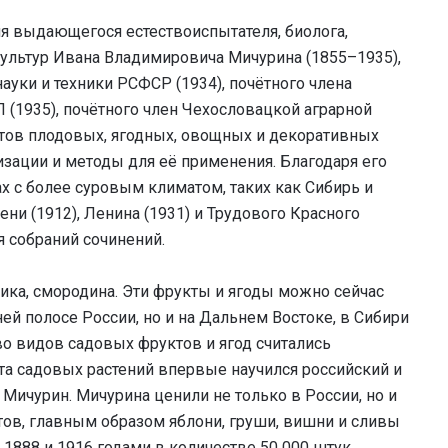
ия выдающегося естествоиспытателя, биолога,
ультур Ивана Владимировича Мичурина (1855–1935),
науки и техники РСФСР (1934), почётного члена
 (1935), почётного член Чехословацкой аграрной
ртов плодовых, ягодных, овощных и декоративных
изации и методы для её применения. Благодаря его
х с более суровым климатом, таких как Сибирь и
ни (1912), Ленина (1931) и Трудового Красного
я собраний сочинений.
ника, смородина. Эти фрукты и ягоды можно сейчас
ей полосе России, но и на Дальнем Востоке, в Сибири
тво видов садовых фруктов и ягод считались
та садовых растений впервые научился российский и
Мичурин. Мичурина ценили не только в России, но и
тов, главным образом яблони, груши, вишни и сливы
1888 и 1916 годами в количестве 50 000 штук