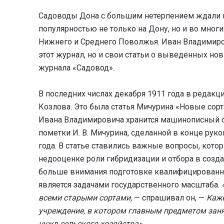
Садоводы Дона с большим нетерпением ждали 
популярностью не только на Дону, но и во многи
Нижнего и Среднего Поволжья. Иван Владимиро
этот журнал, но и свои статьи о выведенных но
журнала «Садовод».
В последних числах декабря 1911 года в редакц
Козлова. Это была статья Мичурина «Новые сорт
Ивана Владимировича хранится машинописный ор
пометки И. В. Мичурина, сделанной в конце руко
года. В статье ставились важные вопросы, кото
недооценке роли гибридизации и отбора в созда
больше внимания подготовке квалифицированных
является задачами государственного масштаба.
всеми старыми сортами,
— спрашивал он, —
Каже
учреждение, в котором главным предметом заня
нужд сельского хозяйства».