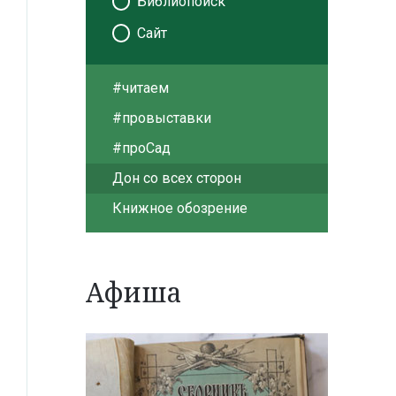
Библиопоиск
Сайт
#читаем
#провыставки
#проСад
Дон со всех сторон
Книжное обозрение
Афиша