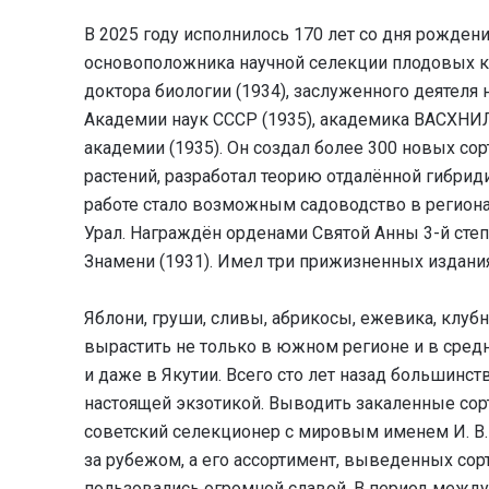
В 2025 году исполнилось 170 лет со дня рожден
основоположника научной селекции плодовых к
доктора биологии (1934), заслуженного деятеля 
Академии наук СССР (1935), академика ВАСХНИЛ
академии (1935). Он создал более 300 новых со
растений, разработал теорию отдалённой гибрид
работе стало возможным садоводство в региона
Урал. Награждён орденами Святой Анны 3-й степе
Знамени (1931). Имел три прижизненных издани
Яблони, груши, сливы, абрикосы, ежевика, клуб
вырастить не только в южном регионе и в средн
и даже в Якутии. Всего сто лет назад большинс
настоящей экзотикой. Выводить закаленные сор
советский селекционер с мировым именем И. В. 
за рубежом, а его ассортимент, выведенных сор
пользовались огромной славой. В период между 