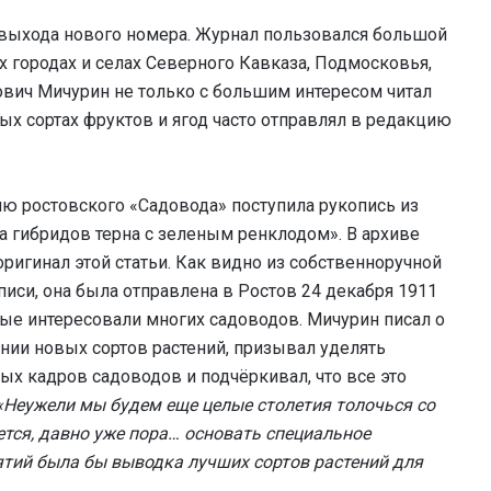
выхода нового номера. Журнал пользовался большой
х городах и селах Северного Кавказа, Подмосковья,
вич Мичурин не только с большим интересом читал
вых сортах фруктов и ягод часто отправлял в редакцию
ию ростовского «Садовода» поступила рукопись из
а гибридов терна с зеленым ренклодом». В архиве
игинал этой статьи. Как видно из собственноручной
писи, она была отправлена в Ростов 24 декабря 1911
рые интересовали многих садоводов. Мичурин писал о
нии новых сортов растений, призывал уделять
 кадров садоводов и подчёркивал, что все это
«Неужели мы будем еще целые столетия толочься со
тся, давно уже пора… основать специальное
тий была бы выводка лучших сортов растений для