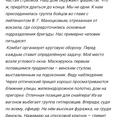
частая стрельба. Наш дом окружают фашисты. Что
ж, придётся драться до конца. Мы не одни. К нам
присоединилась группа бойцов во главе с
лейтенантом В. Г. Маноцковым, отрезанная от
вокзала, где сосредоточились основные
подразделения бригады. Нас примерно человек
пятьдесят.
Комбат организует круговую оборону. Перед
каждым ставит определённую задачу. Моё место
возле углового окна. Маскируюсь первым
попавшимся предметом – венским стулом,
выставленным на подоконник. Веду наблюдение.
Через оптический прицел хорошо просматриваются
ближние улицы, железнодорожное полотно, дом на
пригорке. Отличная позиция для снайпера! Из-за
вагонов выбегает группа гитлеровцев. Впереди, судя
по всему, офицер. На нём высокая фуражка, на груди
бинокль. Нажимаю на спусковой крючок
—
гремит