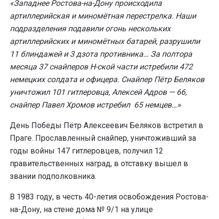
«Западнее Ростова-на-Дону происходила
артиллерийская и миномётная перестрелка. Наши
подразделения подавили огонь нескольких
артиллерийских и миномётных батарей, разрушили
11 блиндажей и 3 дзота противника… За полтора
месяца 37 снайперов Н-ской части истребили 472
немецких солдата и офицера. Снайпер Пётр Беляков
уничтожил 101 гитлеровца, Алексей Адров — 66,
снайпер Павел Хромов истребил 65 немцев…»
День Победы Пётр Алексеевич Беляков встретил в
Праге. Прославленный снайпер, уничтоживший за
годы войны 147 гитлеровцев, получил 12
правительственных наград, в отставку вышел в
звании подполковника.
В 1983 году, в честь 40-летия освобождения Ростова-
на-Дону, на стене дома № 9/1 на улице