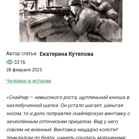
Екатерина Кутепова
Автор статьи:
3216
28 февраля 2025
Человек в истории
«Снайпер
—
невысокого роста, щупленький юноша в
нахлобученной шапке. Он устало шагает, шмыгая
носом, то и дело поправляя снайперскую винтовку с
зачехлённым оптическим прицелом. Вид у него
совсем не военный. Винтовка нещадно колотит
прикладом по бедру, шинель сошлась морщинами,