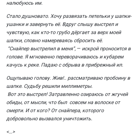
налюбуюсь им.
Стало душновато. Хочу развязать петельки у шапки-
ушанки и завернуть её. Вдруг слышу выстрел и
чувствую, как кто-то грубо дёргает за верх моей
шапки, словно намереваясь сбросить её.
“Снайпер выстрелил в меня”,
—
искрой проносится в
голове. Я мгновенно переворачиваюсь и кубарем
качусь к реке. Падаю с обрыва в прибрежный ил.
Ощупываю голову. Жив!.. рассматриваю пробоину в
шапке. Судьбу решили миллиметры.
Вот это выстрел! Затравленно озираюсь от жгучей
обиды, от мысли, что был совсем на волоске от
смерти. И от кого? От снайпера, которого
добровольно вызвался уничтожить.
<…>