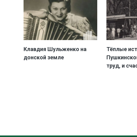
Клавдия Шульженко на
Тёплые ис
донской земле
Пушкинской
труд, и сча