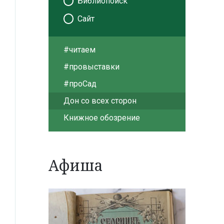
Библиопоиск
Сайт
#читаем
#провыставки
#проСад
Дон со всех сторон
Книжное обозрение
Афиша