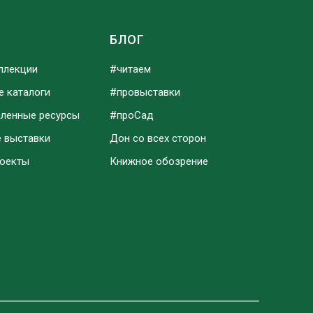
Ы
БЛОГ
ллекции
#читаем
е каталоги
#провыставки
аленные ресурсы
#проСад
е выставки
Дон со всех сторон
роекты
Книжное обозрение