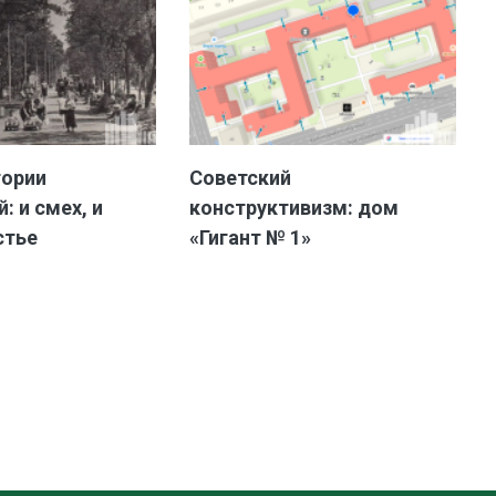
тории
Советский
: и смех, и
конструктивизм: дом
стье
«Гигант № 1»