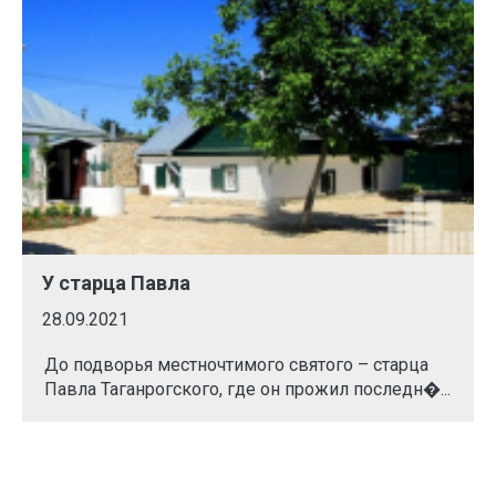
У старца Павла
28.09.2021
До подворья местночтимого святого – старца
Павла Таганрогского, где он прожил последн�...