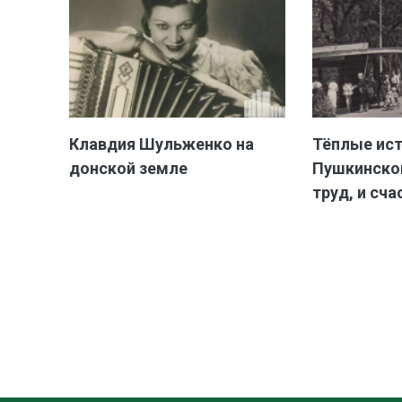
Клавдия Шульженко на
Тёплые ис
донской земле
Пушкинской
труд, и сча