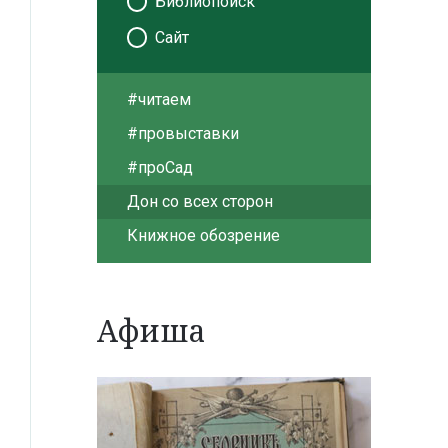
Библиопоиск
Сайт
#читаем
#провыставки
#проСад
Дон со всех сторон
Книжное обозрение
Афиша