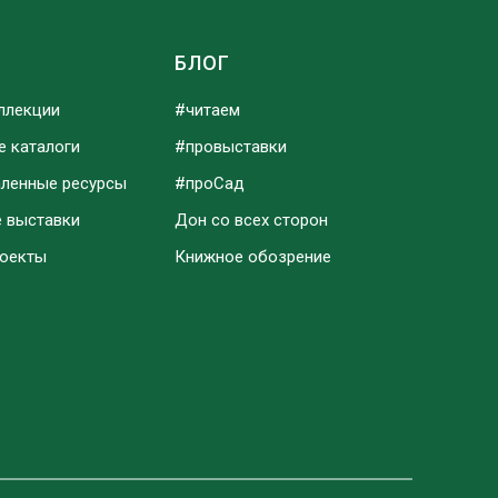
Ы
БЛОГ
ллекции
#читаем
е каталоги
#провыставки
аленные ресурсы
#проСад
е выставки
Дон со всех сторон
роекты
Книжное обозрение