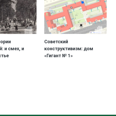
тории
Советский
: и смех, и
конструктивизм: дом
стье
«Гигант № 1»