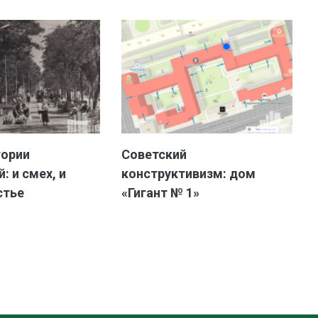
тории
Советский
: и смех, и
конструктивизм: дом
стье
«Гигант № 1»