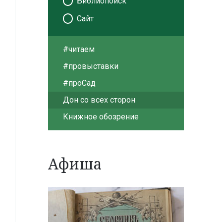
Библиопоиск
Сайт
#читаем
#провыставки
#проСад
Дон со всех сторон
Книжное обозрение
Афиша