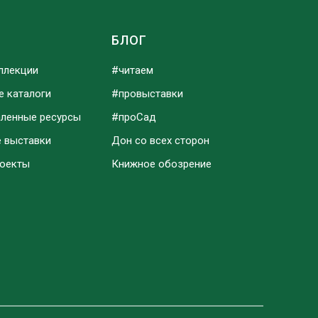
Ы
БЛОГ
ллекции
#читаем
е каталоги
#провыставки
аленные ресурсы
#проСад
е выставки
Дон со всех сторон
роекты
Книжное обозрение