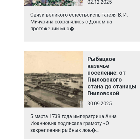
02.12.2025
Связи великого естествоиспытателя В. И.
Мичурина сохранялись с Доном на
протяжении мно�...
Рыбацкое
казачье
поселение: от
Гниловского
стана до станицы
Гниловской
30.09.2025
5 марта 1738 года императрица Анна
Иоанновна подписала грамоту «О
закреплении рыбных лов�...