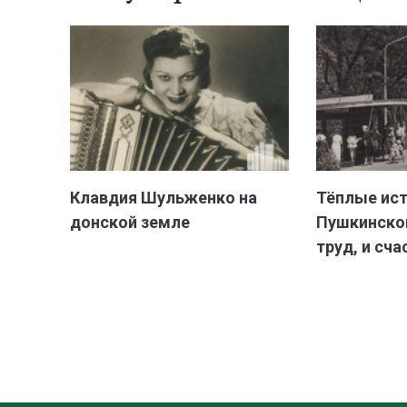
Клавдия Шульженко на
Тёплые ис
донской земле
Пушкинской
труд, и сча