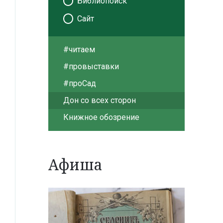
Библиопоиск
Сайт
#читаем
#провыставки
#проСад
Дон со всех сторон
Книжное обозрение
Афиша