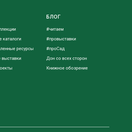
Ы
БЛОГ
ллекции
#читаем
е каталоги
#провыставки
аленные ресурсы
#проСад
е выставки
Дон со всех сторон
роекты
Книжное обозрение