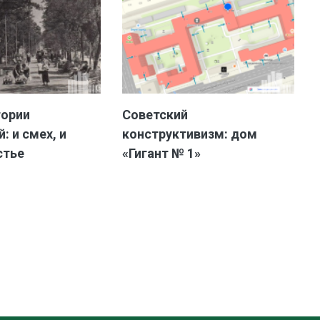
тории
Советский
: и смех, и
конструктивизм: дом
стье
«Гигант № 1»