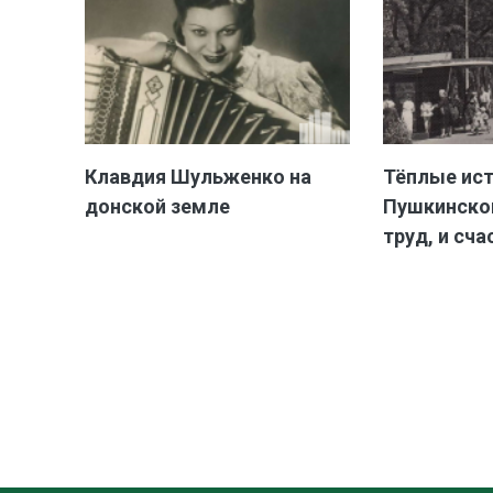
Клавдия Шульженко на
Тёплые ис
донской земле
Пушкинской
труд, и сча