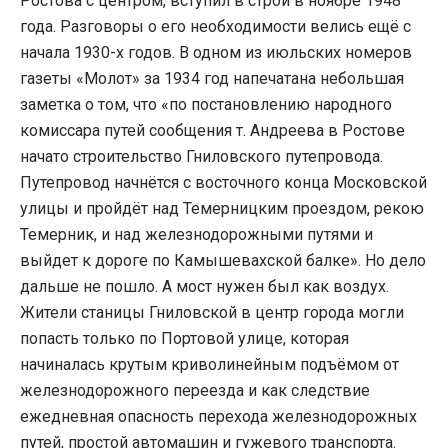
Ростова с центром, вступил в строй в ноябре 1948
года. Разговоры о его необходимости велись ещё с
начала 1930-х годов. В одном из июльских номеров
газеты «Молот» за 1934 год напечатана небольшая
заметка о том, что «по постановлению народного
комиссара путей сообщения т. Андреева в Ростове
начато строительство Гниловского путепровода.
Путепровод начнётся с восточного конца Московской
улицы и пройдёт над Темерницким проездом, рекою
Темерник, и над железнодорожными путями и
выйдет к дороге по Камышевахской балке». Но дело
дальше не пошло. А мост нужен был как воздух.
Жители станицы Гниловской в центр города могли
попасть только по Портовой улице, которая
начиналась крутым криволинейным подъёмом от
железнодорожного переезда и как следствие
ежедневная опасность перехода железнодорожных
путей, простой автомашин и гужевого транспорта.