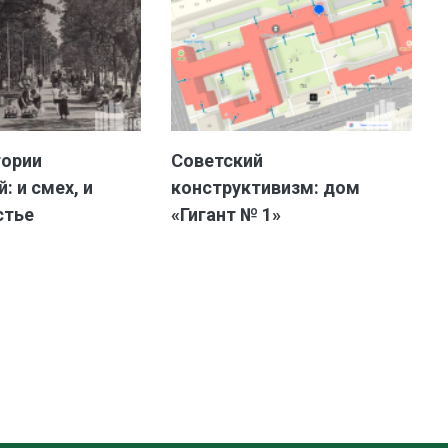
тории
Советский
: и смех, и
конструктивизм: дом
стье
«Гигант № 1»