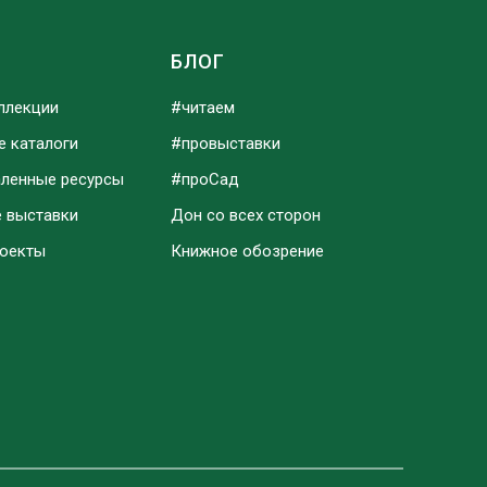
Ы
БЛОГ
ллекции
#читаем
е каталоги
#провыставки
аленные ресурсы
#проСад
е выставки
Дон со всех сторон
роекты
Книжное обозрение