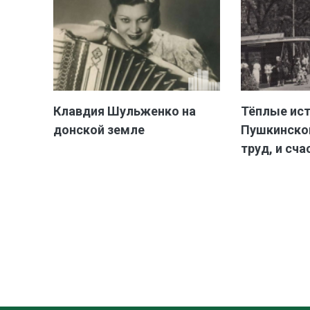
Клавдия Шульженко на
Тёплые ис
донской земле
Пушкинской
труд, и сча