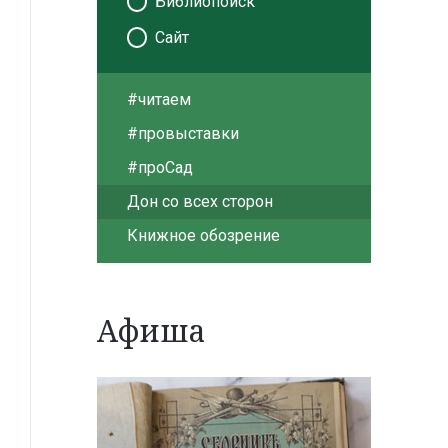
Библиопоиск
Сайт
#читаем
#провыставки
#проСад
Дон со всех сторон
Книжное обозрение
Афиша