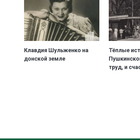
Клавдия Шульженко на
Тёплые ис
донской земле
Пушкинской
труд, и сча