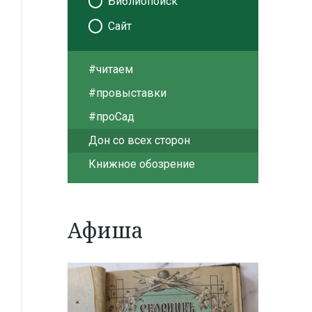
Библиопоиск
Сайт
#читаем
#провыставки
#проСад
Дон со всех сторон
Книжное обозрение
Афиша