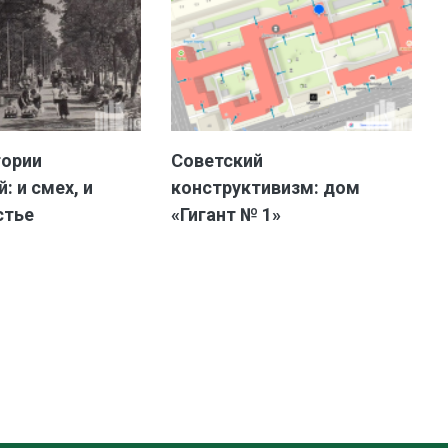
тории
Советский
: и смех, и
конструктивизм: дом
стье
«Гигант № 1»