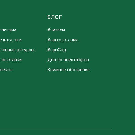
Ы
БЛОГ
ллекции
#читаем
е каталоги
#провыставки
аленные ресурсы
#проСад
е выставки
Дон со всех сторон
роекты
Книжное обозрение