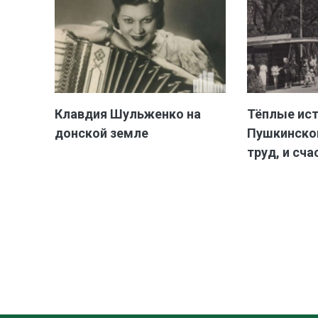
Клавдия Шульженко на
Тёплые ис
донской земле
Пушкинской
труд, и сча