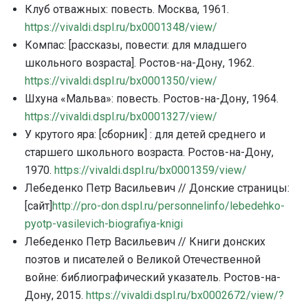
Клуб отважных: повесть. Москва, 1961.
https://vivaldi.dspl.ru/bx0001348/view/
Компас: [рассказы, повести: для младшего
школьного возраста]. Ростов-на-Дону, 1962.
https://vivaldi.dspl.ru/bx0001350/view/
Шхуна «Мальва»: повесть. Ростов-на-Дону, 1964.
https://vivaldi.dspl.ru/bx0001327/view/
У крутого яра: [сборник] : для детей среднего и
старшего школьного возраста. Ростов-на-Дону,
1970.
https://vivaldi.dspl.ru/bx0001359/view/
Лебеденко Петр Васильевич // Донские страницы:
[сайт]
http://pro-don.dspl.ru/personnelinfo/lebedehko-
pyotp-vasilevich-biografiya-knigi
Лебеденко Петр Васильевич // Книги донских
поэтов и писателей о Великой Отечественной
войне: библиографический указатель. Ростов-на-
Дону, 2015.
https://vivaldi.dspl.ru/bx0002672/view/?