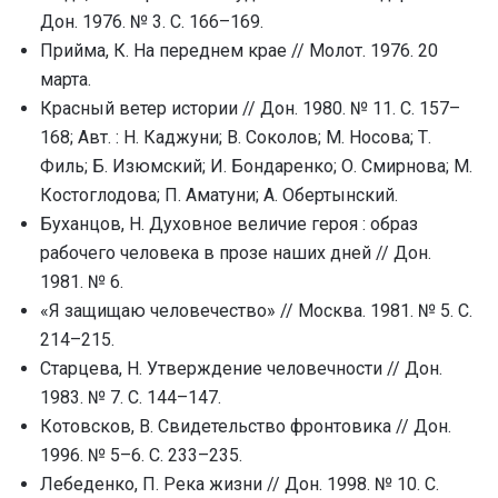
Дон. 1976. № 3. С. 166–169.
Прийма, К. На переднем крае // Молот. 1976. 20
марта.
Красный ветер истории // Дон. 1980. № 11. С. 157–
168; Авт. : Н. Каджуни; В. Соколов; М. Носова; Т.
Филь; Б. Изюмский; И. Бондаренко; О. Смирнова; М.
Костоглодова; П. Аматуни; А. Обертынский.
Буханцов, Н. Духовное величие героя : образ
рабочего человека в прозе наших дней // Дон.
1981. № 6.
«Я защищаю человечество» // Москва. 1981. № 5. С.
214–215.
Старцева, Н. Утверждение человечности // Дон.
1983. № 7. С. 144–147.
Котовсков, В. Свидетельство фронтовика // Дон.
1996. № 5–6. С. 233–235.
Лебеденко, П. Река жизни // Дон. 1998. № 10. С.