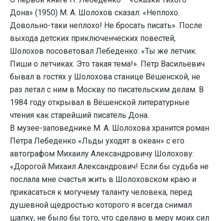
Дона» (1950) М. А. Шолохов сказал: «Неплохо.
Довольно-таки неплохо! Не бросать писать». После
выхода детских приключенческих повестей,
Шолохов посоветовал Лебеденко: «Ты же летчик.
Пиши о летчиках. Это такая тема!». Пётр Васильевич
бывал в гостях у Шолохова станице Вёшенской, не
раз летал с ним в Москву по писательским делам. В
1984 году открывал в Вёшенской литературные
чтения как старейший писатель Дона.
В музее-заповеднике М. А. Шолохова хранится роман
Петра Лебеденко «Льды уходят в океан» с его
автографом Михаилу Александровичу Шолохову:
«Дорогой Михаил Александрович! Если бы судьба не
послала мне счастья жить в Шолоховском краю и
прикасаться к могучему таланту человека, перед
душевной щедростью которого я всегда снимал
шапку, не было бы того, что сделано в меру моих сил