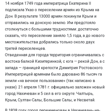
14 ноября 1749 года императрица Екатерина II
подписала Указ о переселении армян из Крыма на
Дон. В результате 13000 армян покинули Крым и
отправились на донскую землю. Им предстояло
столкнуться с большими трудностями: достаточно
сказать, что переселение заняло 1,5 года, а до нового
местожительства добрались только около двух
третей переселенцев.
Отведенная для города территория ограничивалась с
востока балкой Кизитеринкой, с юга — рекой Дон, а с
запада — границей крепости Димитрия Ростовского.
Императрицей армянам было даровано 86 тысяч га
земли «на вечное пользование» (так написано в
указе). 21 апреля 1781 г. официально заложен новый
город Нахичеван и 5 сел в его округе: Чалтырь,
Крым, Султан-Салы, Большие Салы, и Несветай.
В 1838 году город переименован в Нахичевань-на-