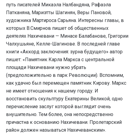
путь писателей Микаэла Налбандяна, Рафаэла
Патканяна, Мариэтты Шагинян, Веры Пановой,
художника Мартироса Сарьяна. Интересны главы, в
которых В.Смирнов пишет об общественных
деятелях Нахичевани — Минасе Балабанове, Григории
Чалхушьяне, Келле-Шагинове. В последней главе
книги «Аккорд заключения: зурна будущего» автор
пишет: «Памятник Карла Маркса с центральной
площади Нахичевани нужно убрать
(предположительно в парк Революции). Вспомним,
как удачно был перемещен памятник Кирову. Маркс
не имеет отношения к нашему городу. И
восстановить скульптуру Екатерины Великой, одно
перечисление заслуг которой выглядит очень
внушительно. Тем более, она непосредственно
причастна к основанию Нахичевани. Пролетарский
район должен называться Нахичеванским».