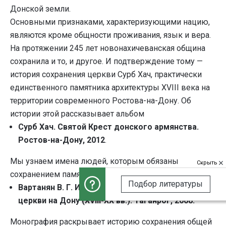
Донской земли.
Основными признаками, характеризующими нацию,
являются кроме общности проживания, язык и вера.
На протяжении 245 лет новонахичеванская община
сохранила и то, и другое. И подтверждение тому —
история сохранения церкви Сурб Хач, практически
единственного памятника архитектуры XVIII века на
территории современного Ростова-на-Дону. Об
истории этой рассказывает альбом
Сурб Хач. Святой Крест донского армянства.
Ростов-на-Дону, 2012
.
Мы узнаем имена людей, которым обязаны
Скрыть
сохранением памятника. И это не только армяне.
Подбор литературы
Вартанян В. Г. История армянской апостольской
церкви на Дону (XVIII-XX вв.). Таганрог, 2008.
Монография раскрывает историю сохранения общей