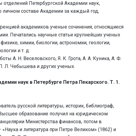
ы отделений Петербургской Академии наук,
о личном составе Академии за каждый год,
еренцией академиков ученые сочинения, относящиеся
емии. Печатались научные статьи крупнейших ученых
физике, химии, биологии, астрономии, геологии,
логии и т. д.
 А. Н. Веселовского, Я. К. Грота, А. А. Куника, А. Ф.
П. Л. Чебышева и других ученых.
демии наук в Петербурге Петра Пекарского. Т. 1.
ватель русской литературы, историк, библиограф,
. Высшее образование получил на юридическом
канцелярии Министерства финансов, потом в
 «Наука и литература при Петре Великом» (1862) и