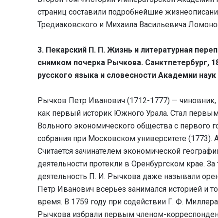
страниц составили подробнейшие жизнеописани
Тредиаковского и Михаила Васильевича Ломоно
3. Пекарский П. П. Жизнь и литературная пере
снимком почерка Рычкова. Санктпетербург, 18
русского языка и словесности Академии наук 18
Рычков Петр Иванович (1712-1777) — чиновник, г
как первый историк Южного Урала. Стал первы
Вольного экономического общества с первого го
собрания при Московском университете (1773). А
Считается зачинателем экономической географии
деятельности протекли в Оренбургском крае. З
деятельность П. И. Рычкова даже называли ор
Петр Иванович всерьез занимался историей и т
время. В 1759 году при содействии Г. Ф. Миллер
Рычкова избрали первым членом-корреспонден