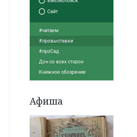
Библиопоиск
Сайт
#читаем
#провыставки
#проСад
Дон со всех сторон
Книжное обозрение
Афиша