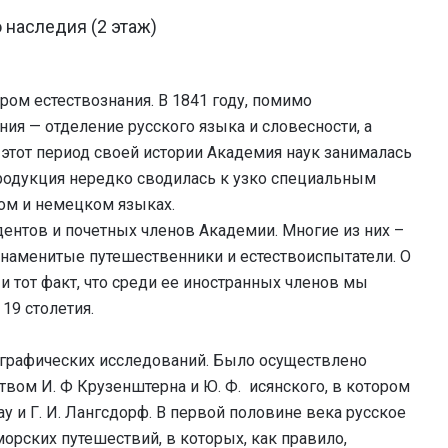
 наследия (2 этаж)
ом естествознания. В 1841 году, помимо
ния — отделение русского языка и словесности, а
В этот период своей истории Академия наук занималась
родукция нередко сводилась к узко специальным
ом и немецком языках.
дентов и почетных членов Академии. Многие из них –
наменитые путешественники и естествоиспытатели. О
 тот факт, что среди ее иностранных членов мы
19 столетия.
еографических исследований. Было осуществлено
вом И. Ф Крузенштерна и Ю. Ф. исянского, в котором
ау и Г. И. Лангсдорф. В первой половине века русское
орских путешествий, в которых, как правило,