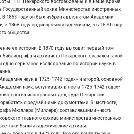
 Работы П. П. Пекарского востребованы и в наше время.
у в Государственный архив Министерства иностранных
. В 1863 году он был избран адъюнктом Академии
и, в 1868 году ординарным академиком, а в 1870 году
го общества.
ление ее истории. В 1870 году выходит первый том
 библиографа и архивиста Пекарского оказался такой
и одно серьезное исследование по истории науки в
ание.
кадемия наук в 1725-1742 годах» и второй, основной
Академии наук, вступивших в нее в 1725-1742 годах»
инистерства иностранных дел, куда Пекарский
оработать с редчайшими документами. В частности,
ографа Мюллера (Миллера), составлявшими «часть
сковского главного архива министерства иностранных
все-таки были академические архивы.
ук» появился в 1873 году. Все его почти тысячу