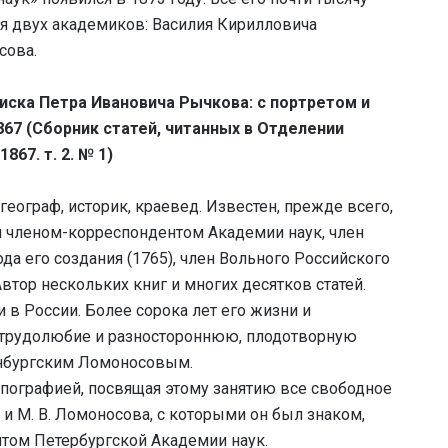
я двух академиков: Василия Кирилловича
сова.
писка Петра Ивановича Рычкова: с портретом и
67 (Сборник статей, читанных в Отделении
67. т. 2. № 1)
еограф, историк, краевед. Известен, прежде всего,
м членом-корреспондентом Академии наук, член
да его создания (1765), член Вольного Российского
втор нескольких книг и многих десятков статей.
 в России. Более сорока лет его жизни и
а трудолюбие и разностороннюю, плодотворную
енбургским Ломоносовым.
опографией, посвящая этому занятию все свободное
а и М. В. Ломоносова, с которыми он был знаком,
том Петербургской Академии наук.