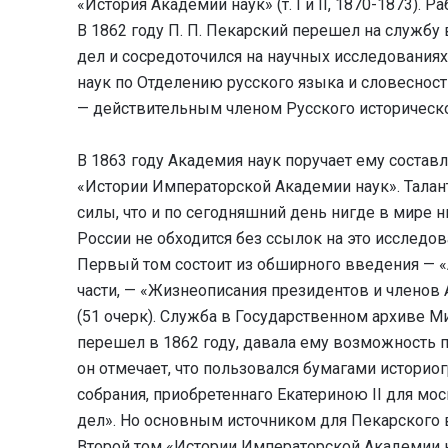
«История Академии наук» (т. I и II, 1870-1873).
В 1862 году П. П. Пекарский перешел на служб
дел и сосредоточился на научных исследованиях
наук по Отделению русского языка и словесност
— действительным членом Русского историческо
В 1863 году Академия наук поручает ему состав
«Истории Императорской Академии наук». Талант
силы, что и по сегодняшний день нигде в мире н
России не обходится без ссылок на это исследов
Первый том состоит из обширного введения — «А
части, — «Жизнеописания президентов и членов 
(51 очерк). Служба в Государственном архиве М
перешел в 1862 году, давала ему возможность п
он отмечает, что пользовался бумагами истори
собрания, приобретеннаго Екатериною II для мо
дел». Но основным источником для Пекарского 
Второй том «Истории Императорской Академии на