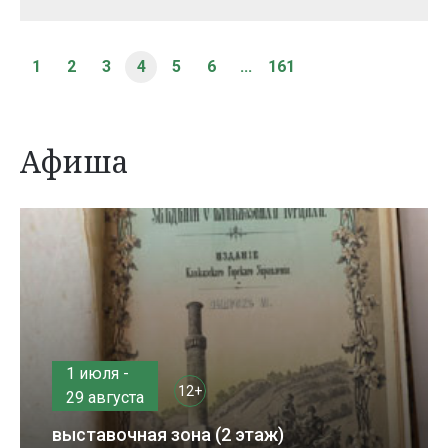
1
2
3
4
5
6
...
161
Афиша
1 июля -
12+
29 августа
выставочная зона (2 этаж)