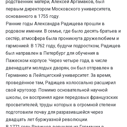
родственник матери, Алексей Аргамаков, был
первым директором Московского университета,
основанного в 1755 году.
Ранние годы Александра Радищева прошли в
родовом имении. В семье, где было десять братьев и
сестёр, атмосфера была проникнута дружелюбием и
гармонией. В 1762 году, будучи подростком, Радищев
был направлен в Петербург для обучения в
Пажеском корпусе. Через четыре года, в числе
двенадцати молодых дворян, он был отправлен в
Германию в Лейпцигский университет. За время,
проведённое там, Радищев колоссально расширил
свой кругозор. Помимо основательной научной
школы, он воспринял идеи передовых французских
просветителей, труды которых в огромной степени
подготовили почву для разразившейся через
двадцать лет буржуазной революции.
В 1771 году Радищев вернулся из Германии в