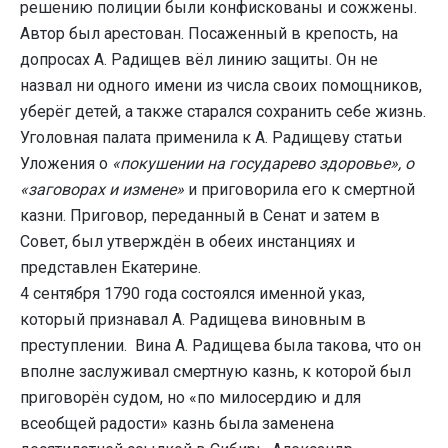
решению полиции были конфискованы и сожжены.
Автор был арестован. Посаженный в крепость, на
допросах А. Радищев вёл линию защиты. Он не
назвал ни одного имени из числа своих помощников,
уберёг детей, а также старался сохранить себе жизнь.
Уголовная палата применила к А. Радищеву статьи
Уложения о
«покушении на государево здоровье», о
«заговорах и измене»
и приговорила его к смертной
казни. Приговор, переданный в Сенат и затем в
Совет, был утверждён в обеих инстанциях и
представлен Екатерине.
4 сентября 1790 года состоялся именной указ,
который признавал А. Радищева виновным в
преступлении. Вина А. Радищева была такова, что он
вполне заслуживал смертную казнь, к которой был
приговорён судом, но «по милосердию и для
всеобщей радости» казнь была заменена