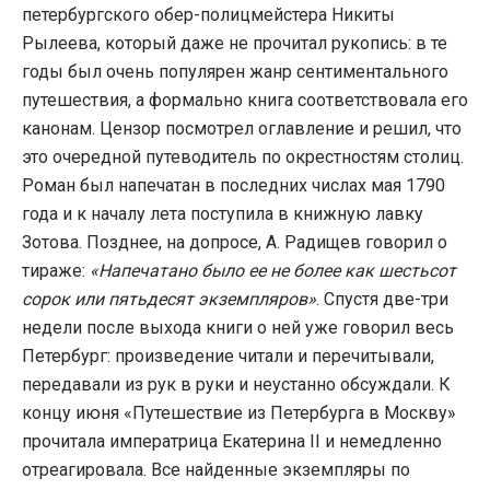
петербургского обер-полицмейстера Никиты
Рылеева, который даже не прочитал рукопись: в те
годы был очень популярен жанр сентиментального
путешествия, а формально книга соответствовала его
канонам. Цензор посмотрел оглавление и решил, что
это очередной путеводитель по окрестностям столиц.
Роман был напечатан в последних числах мая 1790
года и к началу лета поступила в книжную лавку
Зотова. Позднее, на допросе, А. Радищев говорил о
тираже:
«Напечатано было ее не более как шестьсот
сорок или пятьдесят экземпляров»
. Спустя две-три
недели после выхода книги о ней уже говорил весь
Петербург: произведение читали и перечитывали,
передавали из рук в руки и неустанно обсуждали. К
концу июня «Путешествие из Петербурга в Москву»
прочитала императрица Екатерина II и немедленно
отреагировала. Все найденные экземпляры по