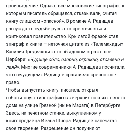
произведение. Однако все московские типографы, к
которым писатель обращался, отказывали, считая
книгу слишком «опасной». В романе А. Радищев
рассуждал о судьбе русского крестьянства и
критиковал правительство. Крылатой фразой стал
эпиграф к книге — неточная цитата из «Телемахиды»
Василия Тредиаковского об адском страже псе
Цербере:
«Чудище обло, озорно, огромно, стозевно и
лаяй»
. Многие современники А. Радищева посчитали,
что с «чудищем» Радищев сравнивал крепостное
право.
Чтобы выпустить книгу, писатель открыл
собственную типографию в «верхних покоях» своего
дома на улице Грязной (ныне Марата) в Петербурге.
Здесь, на печатном станке, выкупленном у
книгопродавца Ивана Шнора, Радищев напечатал
свое творение. Разрешение он получил от