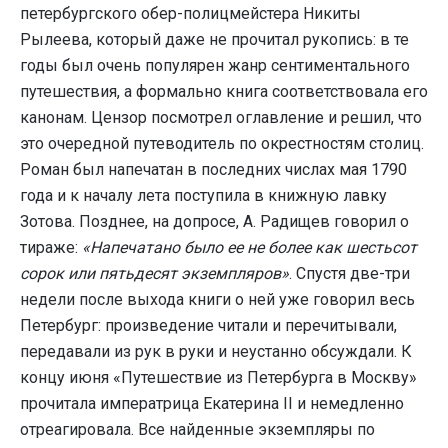
петербургского обер-полицмейстера Никиты
Рылеева, который даже не прочитал рукопись: в те
годы был очень популярен жанр сентиментального
путешествия, а формально книга соответствовала его
канонам. Цензор посмотрел оглавление и решил, что
это очередной путеводитель по окрестностям столиц.
Роман был напечатан в последних числах мая 1790
года и к началу лета поступила в книжную лавку
Зотова. Позднее, на допросе, А. Радищев говорил о
тираже:
«Напечатано было ее не более как шестьсот
сорок или пятьдесят экземпляров»
. Спустя две-три
недели после выхода книги о ней уже говорил весь
Петербург: произведение читали и перечитывали,
передавали из рук в руки и неустанно обсуждали. К
концу июня «Путешествие из Петербурга в Москву»
прочитала императрица Екатерина II и немедленно
отреагировала. Все найденные экземпляры по