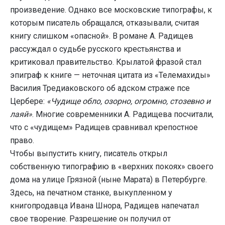
произведение. Однако все московские типографы, к
которым писатель обращался, отказывали, считая
книгу слишком «опасной». В романе А. Радищев
рассуждал о судьбе русского крестьянства и
критиковал правительство. Крылатой фразой стал
эпиграф к книге — неточная цитата из «Телемахиды»
Василия Тредиаковского об адском страже псе
Цербере:
«Чудище обло, озорно, огромно, стозевно и
лаяй»
. Многие современники А. Радищева посчитали,
что с «чудищем» Радищев сравнивал крепостное
право.
Чтобы выпустить книгу, писатель открыл
собственную типографию в «верхних покоях» своего
дома на улице Грязной (ныне Марата) в Петербурге.
Здесь, на печатном станке, выкупленном у
книгопродавца Ивана Шнора, Радищев напечатал
свое творение. Разрешение он получил от