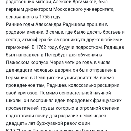
родственник матери, Алексей Аргамаков, был
первым директором Московского университета,
основанного в 1755 году.
Ранние годы Александра Радищева прошли в
родовом имении. В семье, где было десять братьев и
сестёр, атмосфера была проникнута дружелюбием и
гармонией. В 1762 году, будучи подростком, Радищев
был направлен в Петербург для обучения в
Пажеском корпусе. Через четыре года, в числе
двенадцати молодых дворян, он был отправлен в
Германию в Лейпцигский университет. За время,
проведённое там, Радищев колоссально расширил
свой кругозор. Помимо основательной научной
школы, он воспринял идеи передовых французских
просветителей, труды которых в огромной степени
подготовили почву для разразившейся через
двадцать лет буржуазной революции.
В 1771 году Радищев вернулся из Германии в