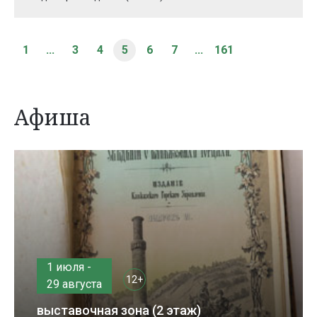
1
...
3
4
5
6
7
...
161
Афиша
1 июля -
12+
29 августа
выставочная зона (2 этаж)