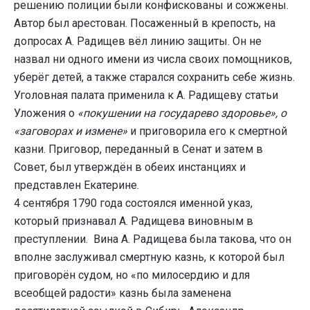
решению полиции были конфискованы и сожжены.
Автор был арестован. Посаженный в крепость, на
допросах А. Радищев вёл линию защиты. Он не
назвал ни одного имени из числа своих помощников,
уберёг детей, а также старался сохранить себе жизнь.
Уголовная палата применила к А. Радищеву статьи
Уложения о
«покушении на государево здоровье», о
«заговорах и измене»
и приговорила его к смертной
казни. Приговор, переданный в Сенат и затем в
Совет, был утверждён в обеих инстанциях и
представлен Екатерине.
4 сентября 1790 года состоялся именной указ,
который признавал А. Радищева виновным в
преступлении. Вина А. Радищева была такова, что он
вполне заслуживал смертную казнь, к которой был
приговорён судом, но «по милосердию и для
всеобщей радости» казнь была заменена