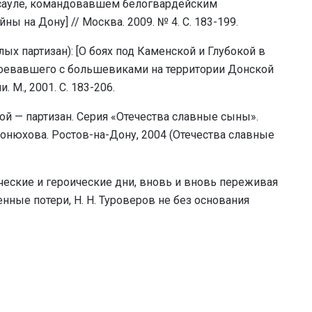
 есауле, командовавшем белогвардейским
ы на Дону] // Москва. 2009. № 4. С. 183-199.
лых партизан): [О боях под Каменской и Глубокой в
 воевавшего с большевиками на территории Донской
 М., 2001. С. 183-206.
ой — партизан. Серия «Отечества славные сыны».
 Конюхова. Ростов-на-Дону, 2004 (Отечества славные
ические и героические дни, вновь и вновь переживая
ные потери, Н. Н. Туроверов не без основания