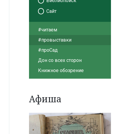
Библиопоиск
Сайт
#читаем
#провыставки
#проСад
Дон со всех сторон
Книжное обозрение
Афиша