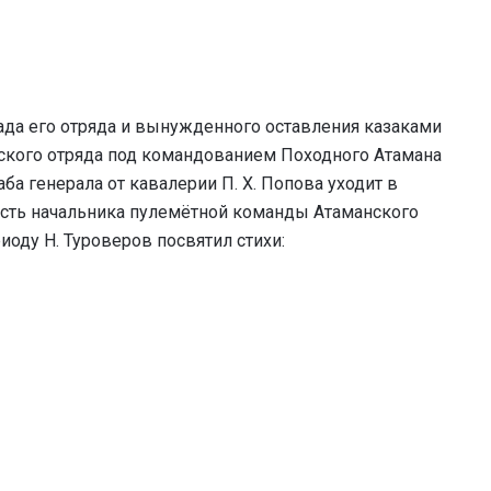
пада его отряда и вынужденного оставления казаками
нского отряда под командованием Походного Атамана
ба генерала от кавалерии П. Х. Попова уходит в
ость начальника пулемётной команды Атаманского
иоду Н. Туроверов посвятил стихи: