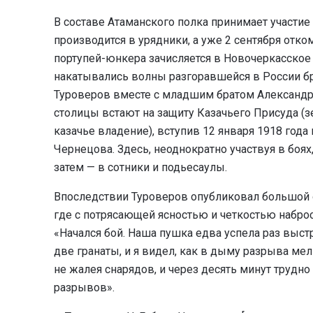
В составе Атаманского полка принимает участие 
производится в урядники, а уже 2 сентября отко
портупей-юнкера зачисляется в Новочеркасское 
накатывались волны разгоравшейся в России б
Туроверов вместе с младшим братом Александр
столицы встают на защиту Казачьего Присуда (
казачье владение), вступив 12 января 1918 года
Чернецова. Здесь, неоднократно участвуя в боях,
затем — в сотники и подьесаулы.
Впоследствии Туроверов опубликовал большой о
где с потрясающей ясностью и четкостью наброс
«Начался бой. Наша пушка едва успела раз выстр
две гранаты, и я видел, как в дыму разрыва мел
не жалея снарядов, и через десять минут труд
разрывов».