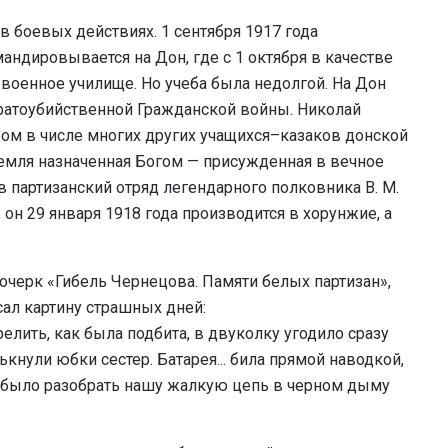
в боевых действиях. 1 сентября 1917 года
мандировывается на Дон, где с 1 октября в качестве
военное училище. Но учеба была недолгой. На Дон
ратоубийственной Гражданской войны. Николай
ом в числе многих других учащихся–казаков донской
земля назначенная Богом — присужденная в вечное
 в партизанский отряд легендарного полковника В. М.
 он 29 января 1918 года производится в хорунжие, а
черк «Гибель Чернецова. Памяти белых партизан»,
ал картину страшных дней:
елить, как была подбита, в двуколку угодило сразу
ькнули юбки сестер. Батарея... била прямой наводкой,
но было разобрать нашу жалкую цепь в черном дыму