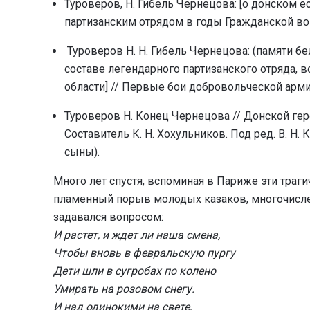
Туроверов, Н. Гибель Чернецова: [о донском
партизанским отрядом в годы Гражданской войн
Туроверов Н. Н. Гибель Чернецова: (памяти бе
составе легендарного партизанского отряда,
области] // Первые бои добровольческой армии.
Туроверов Н. Конец Чернецова // Донской гер
Составитель К. Н. Хохульников. Под ред. В. Н.
сыны).
Много лет спустя, вспоминая в Париже эти траг
пламенный порыв молодых казаков, многочислен
задавался вопросом:
И растет, и ждет ли наша смена,
Чтобы вновь в февральскую пургу
Дети шли в сугробах по колено
Умирать на розовом снегу.
И над одинокими на свете,