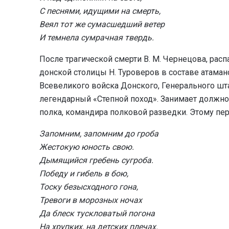
С песнями, идущими на смерть,
Веял тот же сумасшедший ветер
И темнела сумрачная твердь.
После трагической смерти В. М. Чернецова, рас
донской столицы Н. Туроверов в составе атама
Всевеликого войска Донского, Генерального шта
легендарный «Степной поход». Занимает должн
полка, командира полковой разведки. Этому пер
Запомним, запомним до гроба
Жестокую юность свою.
Дымящийся гребень сугроба.
Победу и гибель в бою,
Тоску безысходного гона,
Тревоги в морозных ночах
Да блеск тускловатый погона
На хрупких, на детских плечах.