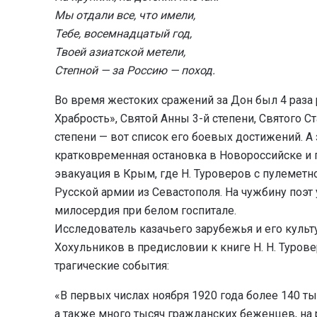
Мы отдали все, что имели,
Тебе, восемнадцатый год,
Твоей азиатской метели,
Степной — за Россию — поход.
Во время жестоких сражений за Дон был 4 раза 
Храбрость», Святой Анны 3-й степени, Святого Ст
степени — вот список его боевых достижений. А 
кратковременная остановка в Новороссийске и 
эвакуация в Крым, где Н. Туроверов с пулемет
Русской армии из Севастополя. На чужбину поэт
милосердия при белом госпитале.
Исследователь казачьего зарубежья и его культу
Хохульников в предисловии к книге Н. Н. Туров
трагические события:
«В первых числах ноября 1920 года более 140 ты
а также много тысяч гражданских беженцев, на 