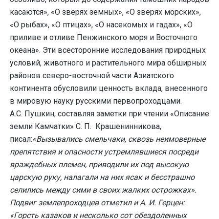
касаются», «О зверях земных», «О зверях морских»,
«О рыбах», «О птицах», «О насекомых и гадах», «О
приливе и отливе Пенжинского моря и Восточного
океана». Эти всесторонние исследования природных
условий, животного и растительного мира обширных
районов северо-восточной части Азиатского
континента обусловили ценность вклада, внесенного
в мировую науку русскими первопроходцами.
А.С. Пушкин, составляя заметки при чтении «Описание
земли Камчатки» С. П. Крашенинникова,
писал:
«Вызывались смельчаки, сквозь неимоверные
препятствия и опасности устремлявшиеся посреди
враждебных племен, приводили их под высокую
царскую руку, налагали на них ясак и бесстрашно
селились между сими в своих жалких острожках».
Подвиг землепроходцев отметил и А. И. Герцен:
«Горсть казаков и несколько сот обездоленных