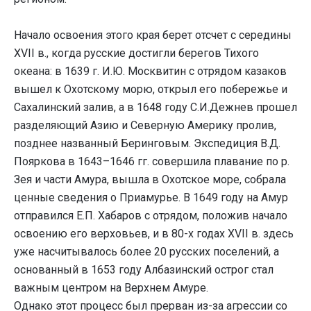
Начало освоения этого края берет отсчет с середины
ХVII в., когда русские достигли берегов Тихого
океана: в 1639 г. И.Ю. Москвитин с отрядом казаков
вышел к Охотскому морю, открыл его побережье и
Сахалинский залив, а в 1648 году С.И.Дежнев прошел
разделяющий Азию и Северную Америку пролив,
позднее названный Беринговым. Экспедиция В.Д.
Пояркова в 1643–1646 гг. совершила плавание по р.
Зея и части Амура, вышла в Охотское море, собрала
ценные сведения о Приамурье. В 1649 году на Амур
отправился Е.П. Хабаров с отрядом, положив начало
освоению его верховьев, и в 80-х годах XVII в. здесь
уже насчитывалось более 20 русских поселений, а
основанный в 1653 году Албазинский острог стал
важным центром на Верхнем Амуре.
Однако этот процесс был прерван из-за агрессии со