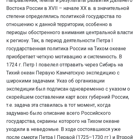
Направления, темпы и результаты развития Дальнего
Востока России в XVII – начале XX в. в значительной
степени определялись политикой государства по
отношению к данной территории, особенно в
периоды обостренного внимания центральной власти
к региону. Так, в период деятельности Петра I
государственная политика России на Тихом океане
приобретает четкую мотивацию и системность. В
1724 г. Петр I повелел отправить через Сибирь на
Тихий океан Первую Камчатскую экспедицию с
широкими задачами. Указ об организации
экспедиции был подписан одновременно с указом о
скорейшем составлении карт всех губерний России,
т.е. задача эта ставилась в тот момент, когда
задумано было описание всего Российского
государства, окраины которого на Тихом океане
уходили в неведомые. В ходе состоявшихся уже
после смерти Петра I Первой (1725–1730 гг.) и Второй