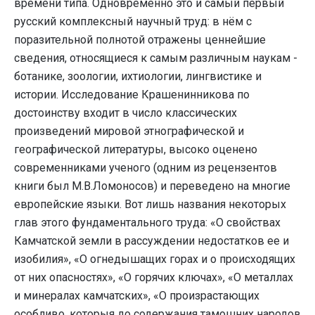
времени типа. Одновременно это и самый первый
русский комплексный научный труд: в нём с
поразительной полнотой отражены ценнейшие
сведения, относящиеся к самым различным наукам -
ботанике, зоологии, ихтиологии, лингвистике и
истории. Исследование Крашенинникова по
достоинству входит в число классических
произведений мировой этнографической и
географической литературы, высоко оценено
современниками ученого (одним из рецензентов
книги был М.В.Ломоносов) и переведено на многие
европейские языки. Вот лишь названия некоторых
глав этого фундаментального труда: «О свойствах
Камчатской земли в рассуждении недостатков ее и
изобилия», «О огнедышащих горах и о происходящих
от них опасностях», «О горячих ключах», «О металлах
и минералах камчатских», «О произрастающих
особливо, которыя до содержания тамошних народов