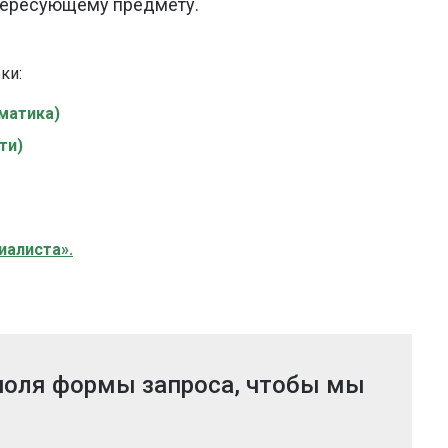
тересующему предмету.
еки
:
матика)
ти)
иалиста».
 поля формы запроса, чтобы мы