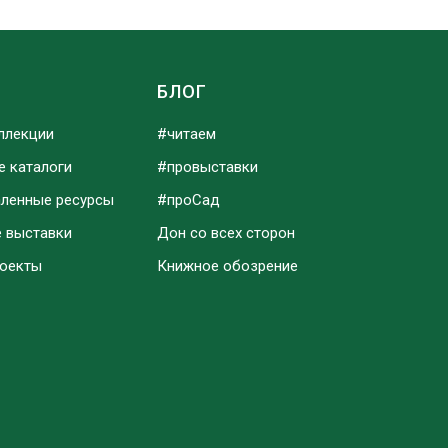
Ы
БЛОГ
ллекции
#читаем
е каталоги
#провыставки
аленные ресурсы
#проСад
е выставки
Дон со всех сторон
роекты
Книжное обозрение