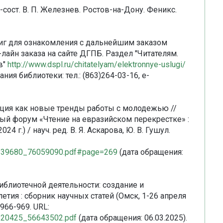
сост. В. П. Железнев. Ростов-на-Дону. Феникс.
иг для ознакомления с дальнейшим заказом
лайн заказа на сайте ДГПБ. Раздел "Читателям.
в"
http://www.dspl.ru/chitatelyam/elektronnye-uslugi/
я библиотеки: тел.: (863)264-03-16, e-
ация как новые тренды работы с молодежью //
й форум «Чтение на евразийском перекрестке» :
4 г.) / науч. ред. В. Я. Аскарова, Ю. В. Гушул.
_67339680_76059090.pdf#page=269
(дата обращения:
библиотечной деятельности: создание и
тия : сборник научных статей (Омск, 1-26 апреля
. 966-969. URL:
41320425_56643502.pdf
(дата обращения: 06.03.2025).