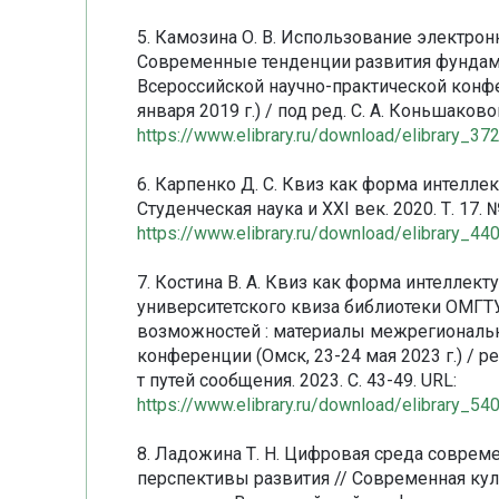
5. Камозина О. В. Использование электро
Современные тенденции развития фундаме
Всероссийской научно-практической конф
января 2019 г.) / под ред. С. А. Коньшаковой
https://www.elibrary.ru/download/elibrary_
6. Карпенко Д. С. Квиз как форма интелле
Студенческая наука и XXI век. 2020. Т. 17. №
https://www.elibrary.ru/download/elibrary_
7. Костина В. А. Квиз как форма интеллек
университетского квиза библиотеки ОМГТУ
возможностей : материалы межрегиональ
конференции (Омск, 23-24 мая 2023 г.) / ред
т путей сообщения. 2023. С. 43-49. URL:
https://www.elibrary.ru/download/elibrary_
8. Ладожина Т. Н. Цифровая среда соврем
перспективы развития // Современная куль