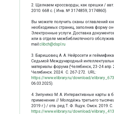
2. Щелкаем кроссворды, как орешки / авт.-
2010. 668 с. ( Инв. № 3174859; 3174860).
Вы можете получить сканы оглавлений кн
необходимых страниц, заполнив форму он-
Электронные услуги. Доставка документо
или в отделе межбиблиотечного обслуживани
mail:
clibch@dspl.ru
3. Баришовец А. А. Нейросети и геймифик
Седьмой Международный интеллектуальны
материалы форума (Челябинск, 23-24 апр. 202
Челябинск. 2024. С. 267-272. URL:
https://www.elibrary.ru/download/elibrary
06.03.2025).
4. Зипуняко М. А. Интерактивные карты в 
применение // Молодёжь третьего тысячеле
2019 г.) / отв. ред Т. Ф. Ящук. Омск. 2019. С
https://www.elibrary.ru/download/elibrary_