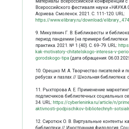
материалы Всероссийской конференции с
Всероссийского фестиваля науки «НАУКА 0+» 
Асриева. Смоленск. 2021. С. 111-120. URL:
https://www.elibrary.ru/download/elibrary_
9. Микулянич Г. В. Библиквесты и библиок
период пандемии (на примере библиотеки п
практика. 2021. № 1 (40). С. 69-79. URL:
https
kak-motivatory-chitatelskogo-interesa-v-peri
gorodskogo-tipa
(дата обращения: 06.03.2025
10. Орешко М. А. Творчество писателей и п
ребусах и пазлах // Школьная библиотека: се
11. Рыхторова А. Е. Применение маркети
подписчиков библиотечных социальных сетей
34. URL:
https://cyberleninka.ru/article/n/pr
aktivnosti-podpischikov-bibliotechnyh-sotsia
12. Сиротюк О. В. Виртуальные контенты 
библиотеки // Иностранная филология. Со