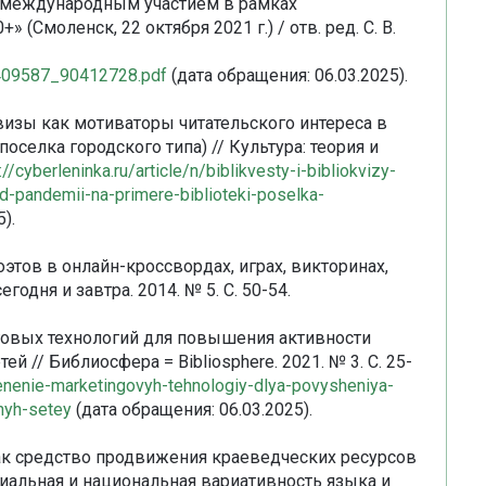
 международным участием в рамках
(Смоленск, 22 октября 2021 г.) / отв. ред. С. В.
47409587_90412728.pdf
(дата обращения: 06.03.2025).
визы как мотиваторы читательского интереса в
оселка городского типа) // Культура: теория и
://cyberleninka.ru/article/n/biblikvesty-i-bibliokvizy-
od-pandemii-na-primere-biblioteki-poselka-
).
оэтов в онлайн-кроссвордах, играх, викторинах,
годня и завтра. 2014. № 5. С. 50-54.
нговых технологий для повышения активности
 // Библиосфера = Bibliosphere. 2021. № 3. С. 25-
imenenie-marketingovyh-tehnologiy-dlya-povysheniya-
lnyh-setey
(дата обращения: 06.03.2025).
как средство продвижения краеведческих ресурсов
циальная и национальная вариативность языка и