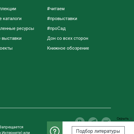
ллекции
#читаем
е каталоги
#провыставки
аленные ресурсы
#проСад
е выставки
Дон со всех сторон
роекты
Книжное обозрение
Скрыть
 Запрещается
Подбор литературы
в Интернете) или
Разработка сайта