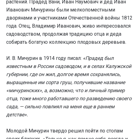
растений. Прадед Вани, Иван Наумович и дед Иван
Иванович Мичурины были мелкопоместными
дворянами и участниками Отечественной войны 1812
года. Отец, Владимир Иванович, живо интересовался
садоводством, продолжая традицию отца и деда
собирать богатую коллекцию плодовых деревьев.
И. В. Мичурин в 1914 году писал:
«Прадед был
известным в России садоводом, и в селах Калужской
губернии, где он жил, долгое время сохранялись,
выращенные им сорта груш, получившие название
«мичуринских», а, возможно, что и личный пример
отца, тоже много работавшего по разведению своего
сада, — сильно повлиял на меня еще в раннем
детстве».
Молодой Мичурин твердо решил пойти по стопам
своих близких.
«Только я, как помню себя, всегда и