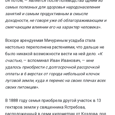
он потом, —
является после полеводства одним из
самых полезных для здоровья народонаселения
занятий и самым продуктивным в смысле
доходности, не говоря уже об облагораживающем и
смягчающем влиянии его на характер человека».
Вскоре арендуемая Мичуриным усадьба стала
настолько переполнена растениями, что дальше не
было никакой возможности вести на ней дело.
«К
счастью,
— вспоминал Иван Иванович, —
мне
удалось приобрести с долгосрочной рассрочкой
оплаты в 6 верстах от города небольшой клочок
луговой земли, куда я перенес на своих плечах всех
своих питомцев».
В 1888 году семья приобрела другой участок в 13
гектаров земли у священника Ястребова,
расположенный в семи километрах от Козлова, под