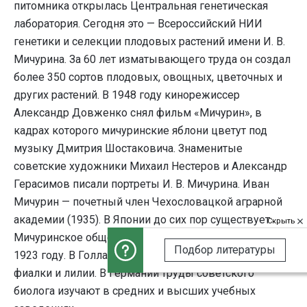
питомника открылась Центральная генетическая
лаборатория. Сегодня это — Всероссийский НИИ
генетики и селекции плодовых растений имени И. В.
Мичурина. За 60 лет изматывающего труда он создал
более 350 сортов плодовых, овощных, цветочных и
других растений. В 1948 году кинорежиссер
Александр Довженко снял фильм «Мичурин», в
кадрах которого мичуринские яблони цветут под
музыку Дмитрия Шостаковича. Знаменитые
советские художники Михаил Нестеров и Александр
Герасимов писали портреты И. В. Мичурина. Иван
Мичурин — почетный член Чехословацкой аграрной
академии (1935). В Японии до сих пор существует
Скрыть
Мичуринское общество, которое организовано в
Подбор литературы
1923 году. В Голландии очень ценят его луковичные
фиалки и лилии. В Германии труды советского
биолога изучают в средних и высших учебных