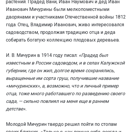
растений. Прадед Вани, Иван Наумович и дед Иван
Иванович Мичурины были мелкопоместными
дворянами и участниками Отечественной войны 1812
года. Отец, Владимир Иванович, живо интересовался
садоводством, продолжая традицию отца и деда
собирать богатую коллекцию плодовых деревьев.
И. В. Мичурин в 1914 году писал:
«Прадед был
известным в России садоводом, и в селах Калужской
губернии, где он жил, долгое время сохранялись,
выращенные им сорта груш, получившие название
«мичуринских», а, возможно, что и личный пример
отца, тоже много работавшего по разведению своего
сада, — сильно повлиял на меня еще в раннем
детстве».
Молодой Мичурин твердо решил пойти по стопам
своих близких.
«Только я, как помню себя, всегда и