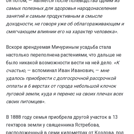
он потом, —
является после полеводства одним из
самых полезных для здоровья народонаселения
занятий и самым продуктивным в смысле
доходности, не говоря уже об облагораживающем и
смягчающем влиянии его на характер человека».
Вскоре арендуемая Мичуриным усадьба стала
настолько переполнена растениями, что дальше не
было никакой возможности вести на ней дело.
«К
счастью,
— вспоминал Иван Иванович, —
мне
удалось приобрести с долгосрочной рассрочкой
оплаты в 6 верстах от города небольшой клочок
луговой земли, куда я перенес на своих плечах всех
своих питомцев».
В 1888 году семья приобрела другой участок в 13
гектаров земли у священника Ястребова,
расположенный в семи километрах от Козлова, под