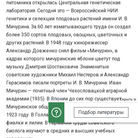
питомника открылась Центральная генетическая
лаборатория. Сегодня это — Всероссийский НИИ
генетики и селекции плодовых растений имени И. В.
Мичурина. За 60 лет изматывающего труда он создал
более 350 сортов плодовых, овощных, цветочных и
других растений. В 1948 году кинорежиссер
Александр Довженко снял фильм «Мичурин», в
кадрах которого мичуринские яблони цветут под
музыку Дмитрия Шостаковича. Знаменитые
советские художники Михаил Нестеров и Александр
Герасимов писали портреты И. В. Мичурина. Иван
Мичурин — почетный член Чехословацкой аграрной
академии (1935). В Японии до сих пор существует
Скрыть
Мичуринское общество, которое организовано в
Подбор литературы
1923 году. В Голландии очень ценят его луковичные
фиалки и лилии. В Германии труды советского
биолога изучают в средних и высших учебных