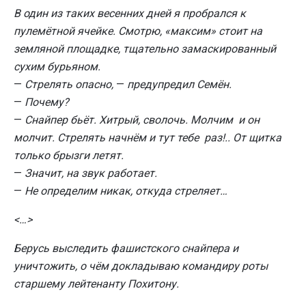
В один из таких весенних дней я пробрался к
пулемётной ячейке. Смотрю, «максим» стоит на
земляной площадке, тщательно замаскированный
сухим бурьяном.
—
Стрелять опасно,
—
предупредил Семён.
—
Почему?
—
Снайпер бьёт. Хитрый, сволочь. Молчим и он
молчит. Стрелять начнём и тут тебе раз!.. От щитка
только брызги летят.
—
Значит, на звук работает.
—
Не определим никак, откуда стреляет…
<…>
Берусь выследить фашистского снайпера и
уничтожить, о чём докладываю командиру роты
старшему лейтенанту Похитону.