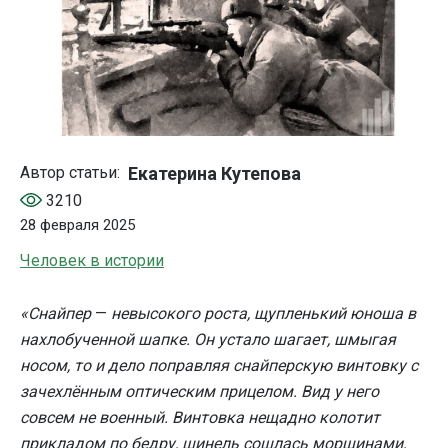
Екатерина Кутепова
Автор статьи:
3210
28 февраля 2025
Человек в истории
«Снайпер
—
невысокого роста, щупленький юноша в
нахлобученной шапке. Он устало шагает, шмыгая
носом, то и дело поправляя снайперскую винтовку с
зачехлённым оптическим прицелом. Вид у него
совсем не военный. Винтовка нещадно колотит
прикладом по бедру, шинель сошлась морщинами,