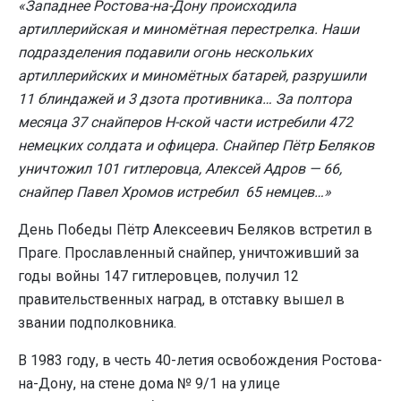
«Западнее Ростова-на-Дону происходила
артиллерийская и миномётная перестрелка. Наши
подразделения подавили огонь нескольких
артиллерийских и миномётных батарей, разрушили
11 блиндажей и 3 дзота противника… За полтора
месяца 37 снайперов Н-ской части истребили 472
немецких солдата и офицера. Снайпер Пётр Беляков
уничтожил 101 гитлеровца, Алексей Адров — 66,
снайпер Павел Хромов истребил 65 немцев…»
День Победы Пётр Алексеевич Беляков встретил в
Праге. Прославленный снайпер, уничтоживший за
годы войны 147 гитлеровцев, получил 12
правительственных наград, в отставку вышел в
звании подполковника.
В 1983 году, в честь 40-летия освобождения Ростова-
на-Дону, на стене дома № 9/1 на улице