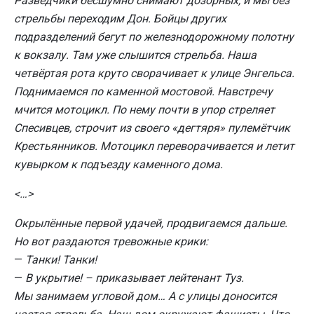
Разведчики бесшумно снимают дозорных, и мы без
стрельбы переходим Дон. Бойцы других
подразделений бегут по железнодорожному полотну
к вокзалу. Там уже слышится стрельба. Наша
четвёртая рота круто сворачивает к улице Энгельса.
Поднимаемся по каменной мостовой. Навстречу
мчится мотоцикл. По нему почти в упор стреляет
Спесивцев, строчит из своего «дегтяря» пулемётчик
Крестьянников. Мотоцикл переворачивается и летит
кувырком к подъезду каменного дома.
<
…
>
Окрылённые первой удачей, продвигаемся дальше.
Но вот раздаются тревожные крики:
—
Танки! Танки!
—
В укрытие! – приказывает лейтенант Туз.
Мы занимаем угловой дом… А с улицы доносится