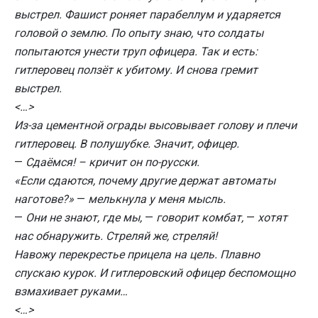
выстрел. Фашист роняет парабеллум и ударяется
головой о землю. По опыту знаю, что солдаты
попытаются унести труп офицера. Так и есть:
гитлеровец ползёт к убитому. И снова гремит
выстрел.
<…>
Из-за цементной ограды высовывает голову и плечи
гитлеровец. В полушубке. Значит, офицер.
—
Сдаёмся! – кричит он по-русски.
«Если сдаются, почему другие держат автоматы
наготове?»
—
мелькнула у меня мысль.
—
Они не знают, где мы,
—
говорит комбат,
—
хотят
нас обнаружить. Стреляй же, стреляй!
Навожу перекрестье прицела на цель. Плавно
спускаю курок. И гитлеровский офицер беспомощно
взмахивает руками…
<
…
>