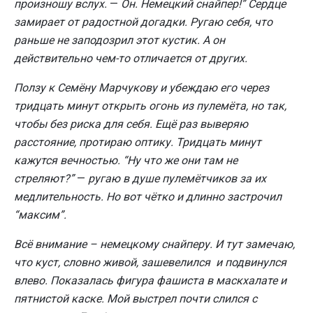
произношу вслух.
—
Он. Немецкий снайпер!” Сердце
замирает от радостной догадки. Ругаю себя, что
раньше не заподозрил этот кустик. А он
действительно чем-то отличается от других.
Ползу к Семёну Марчукову и убеждаю его через
тридцать минут открыть огонь из пулемёта, но так,
чтобы без риска для себя. Ещё раз выверяю
расстояние, протираю оптику. Тридцать минут
кажутся вечностью. “Ну что же они там не
стреляют?”
—
ругаю в душе пулемётчиков за их
медлительность. Но вот чётко и длинно застрочил
“максим”.
Всё внимание – немецкому снайперу. И тут замечаю,
что куст, словно живой, зашевелился и подвинулся
влево. Показалась фигура фашиста в маскхалате и
пятнистой каске. Мой выстрел почти слился с