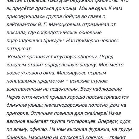
частая стрельба. Наш дом окружают фашисты. Что
ж, придётся драться до конца. Мы не одни. К нам
присоединилась группа бойцов во главе с
лейтенантом В. Г. Маноцковым, отрезанная от
вокзала, где сосредоточились основные
подразделения бригады. Нас примерно человек
пятьдесят.
Комбат организует круговую оборону. Перед
каждым ставит определённую задачу. Моё место
возле углового окна. Маскируюсь первым
попавшимся предметом – венским стулом,
выставленным на подоконник. Веду наблюдение.
Через оптический прицел хорошо просматриваются
ближние улицы, железнодорожное полотно, дом на
пригорке. Отличная позиция для снайпера! Из-за
вагонов выбегает группа гитлеровцев. Впереди, судя
по всему, офицер. На нём высокая фуражка, на груди
бинокль. Нажимаю на спусковой крючок
—
гремит