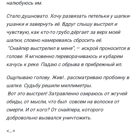
налюбуюсь им.
Стало душновато. Хочу развязать петельки у шапки-
ушанки и завернуть её. Вдруг слышу выстрел и
чувствую, как кто-то грубо дёргает за верх моей
шапки, словно намереваясь сбросить её.
“Снайпер выстрелил в меня”,
—
искрой проносится в
голове. Я мгновенно переворачиваюсь и кубарем
качусь к реке. Падаю с обрыва в прибрежный ил.
Ощупываю голову. Жив!.. рассматриваю пробоину в
шапке. Судьбу решили миллиметры.
Вот это выстрел! Затравленно озираюсь от жгучей
обиды, от мысли, что был совсем на волоске от
смерти. И от кого? От снайпера, которого
добровольно вызвался уничтожить.
<…>