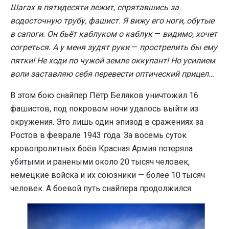
Шагах в пятидесяти лежит, спрятавшись за
водосточную трубу, фашист. Я вижу его ноги, обутые
в сапоги. Он бьёт каблуком о каблук
—
видимо, хочет
согреться. А у меня зудят руки
—
прострелить бы ему
пятки! Не ходи по чужой земле оккупант! Но усилием
воли заставляю себя перевести оптический прицел…
В этом бою снайпер Пётр Беляков уничтожил 16
фашистов, под покровом ночи удалось выйти из
окружения. Это лишь один эпизод в сражениях за
Ростов в феврале 1943 года. За восемь суток
кровопролитных боёв Красная Армия потеряла
убитыми и ранеными около 20 тысяч человек,
немецкие войска и их союзники
—
более 10 тысяч
человек. А боевой путь снайпера продолжился.