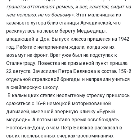
гранаты оттягивают ремень, и всё, кажется, сидит на
нём неловко, не по-боевому».
Этот мальчишка из
казачьего хутора близ станицы Арчединской, что
раскинулась на левом берегу Медведицы,
впадающей в Дон. Выпуск класса пришёлся на 1942
год. Ребята с нетерпением ждали, когда же их
возьмут на фронт. Враг уже был на подступах к
Сталинграду. Повестка на призывной пункт пришла
22 августа. Зачислили Петра Белякова в состав 159-й
отдельной стрелковой бригады и направили учиться
в снайперскую школу.
В калмыцких степях неопытному стрелку пришлось
сражаться с 16-й немецкой моторизованной
дивизией, имевшей звериную кличку «Бурый
медведь». А потом настало время освобождать
Ростов-на-Дону, о чём Пётр Беляков рассказал в
своих послевоенных очерках-воспоминаниях.