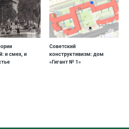
тории
Советский
: и смех, и
конструктивизм: дом
стье
«Гигант № 1»