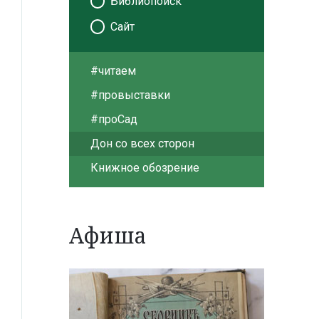
Библиопоиск
Сайт
#читаем
#провыставки
#проСад
Дон со всех сторон
Книжное обозрение
Афиша