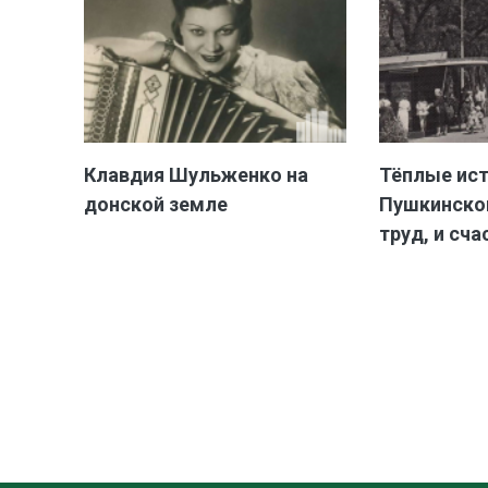
Клавдия Шульженко на
Тёплые ис
донской земле
Пушкинской
труд, и сча