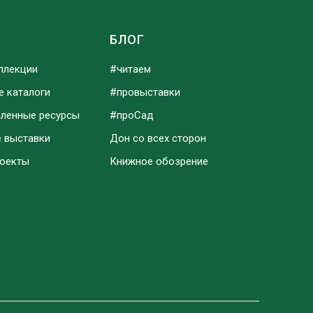
Ы
БЛОГ
ллекции
#читаем
е каталоги
#провыставки
аленные ресурсы
#проСад
е выставки
Дон со всех сторон
роекты
Книжное обозрение