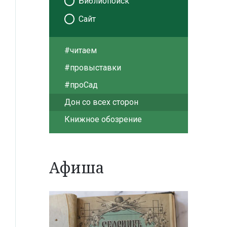
Библиопоиск
Сайт
#читаем
#провыставки
#проСад
Дон со всех сторон
Книжное обозрение
Афиша