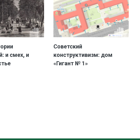
тории
Советский
: и смех, и
конструктивизм: дом
стье
«Гигант № 1»