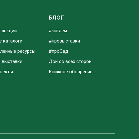
Ы
БЛОГ
ллекции
#читаем
е каталоги
#провыставки
аленные ресурсы
#проСад
е выставки
Дон со всех сторон
роекты
Книжное обозрение