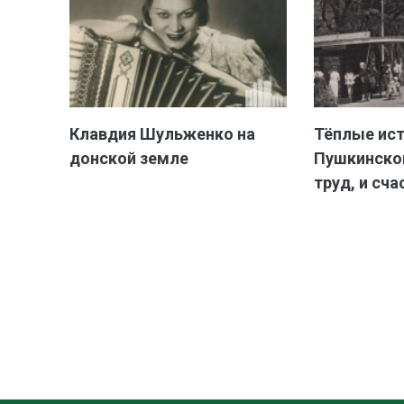
Клавдия Шульженко на
Тёплые ис
донской земле
Пушкинской
труд, и сча