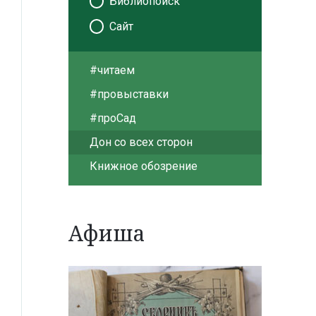
Библиопоиск
Сайт
#читаем
#провыставки
#проСад
Дон со всех сторон
Книжное обозрение
Афиша