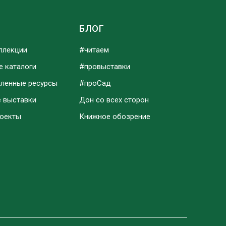
Ы
БЛОГ
ллекции
#читаем
е каталоги
#провыставки
аленные ресурсы
#проСад
е выставки
Дон со всех сторон
роекты
Книжное обозрение