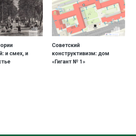
тории
Советский
: и смех, и
конструктивизм: дом
стье
«Гигант № 1»