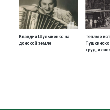
Клавдия Шульженко на
Тёплые ис
донской земле
Пушкинской
труд, и сча