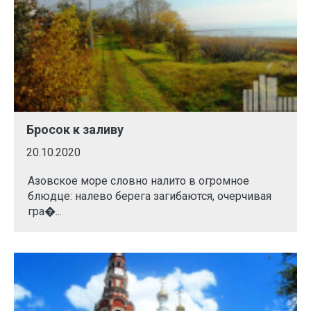
Бросок к заливу
20.10.2020
Азовское море словно налито в огромное
блюдце: налево берега загибаются, очерчивая
гра�...