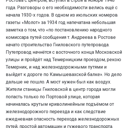
Ростова с центром, вступил в строй в ноябре 1948
года. Разговоры о его необходимости велись ещё с
начала 1930-х годов. В одном из июльских номеров
газеты «Молот» за 1934 год напечатана небольшая
заметка о том, что «по постановлению народного
комиссара путей сообщения т. Андреева в Ростове
начато строительство Гниловского путепровода.
Путепровод начнётся с восточного конца Московской
улицы и пройдёт над Темерницким проездом, рекою
Темерник, и над железнодорожными путями и
выйдет к дороге по Камышевахской балке». Но дело
дальше не пошло. А мост нужен был как воздух.
Жители станицы Гниловской в центр города могли
попасть только по Портовой улице, которая
начиналась крутым криволинейным подъёмом от
железнодорожного переезда и как следствие
ежедневная опасность перехода железнодорожных
путей, простой автомашин и гужевого транспорта.