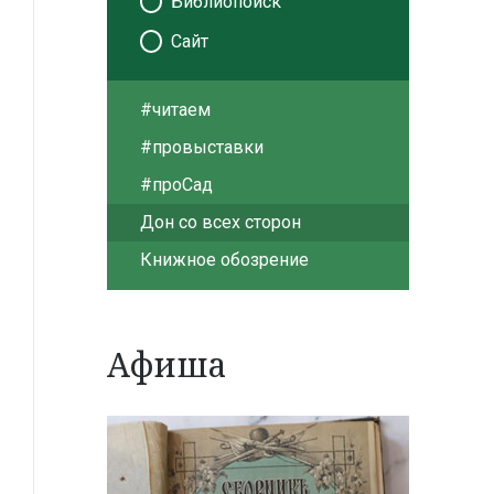
Библиопоиск
Сайт
#читаем
#провыставки
#проСад
Дон со всех сторон
Книжное обозрение
Афиша