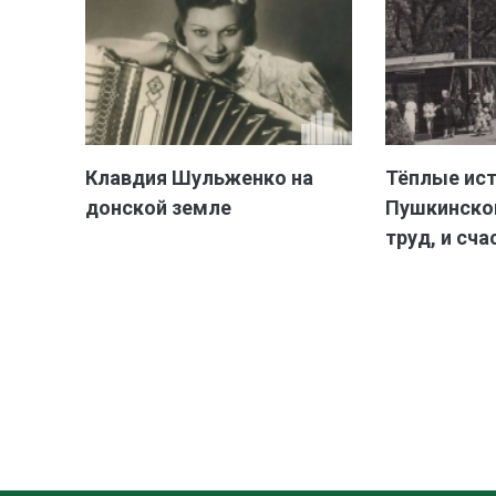
Клавдия Шульженко на
Тёплые ис
донской земле
Пушкинской
труд, и сча