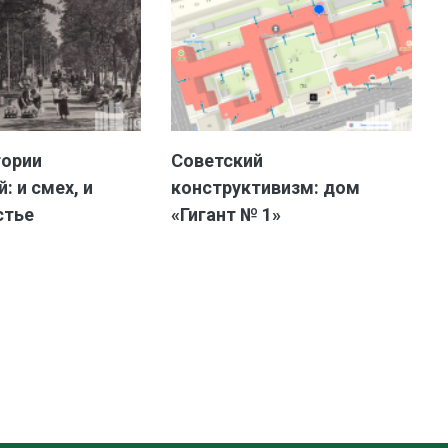
тории
Советский
: и смех, и
конструктивизм: дом
стье
«Гигант № 1»