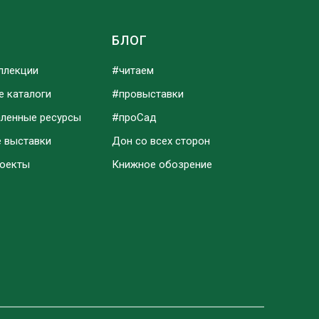
Ы
БЛОГ
ллекции
#читаем
е каталоги
#провыставки
аленные ресурсы
#проСад
е выставки
Дон со всех сторон
роекты
Книжное обозрение