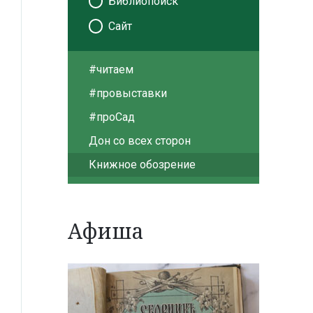
Библиопоиск
Сайт
#читаем
#провыставки
#проСад
Дон со всех сторон
Книжное обозрение
Афиша