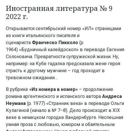
Иностранная литература № 9
2022 г.
Открывается сентябрьский номер «ИЛ» страницами
из книги итальянского писателя и
сценариста
Франческо Пикколо
(р.
1964) «Будничный калейдоскоп» в переводе Евгения
Солоновича. Превратности супружеской жизни. Ну,
например: на Кубе гадалка предсказала жене героя
страсть к другому мужчине – год проходит в
тревожном ожидании…
В рубрике
«Из номера в номер»
– продолжение
романа аргентинского и испанского автора
Андреса
Неумана
(р. 1977) «Странник века» в переводе Ольги
Кулагиной (начало в № 7–8). Дело происходит в XIX
веке в немецком городке Вандернбурге. Неспешная
умная проза с любовью, юмором и обаятельным