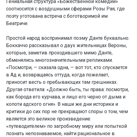
Гениальная структура «Божественной комедии»
соотносится с воздушными сферами Розы Рая, где
поэту уготована встреча с боготворимой им
Беатриче.
Простой народ воспринимал поэму Данте буквально.
Боккаччо рассказывал о двух жительницах Вероны,
которые, заметив проходившего мимо Данте,
обменялись многозначительными репликами.
«Посмотри, — сказала одна, — вот тот, кто спускается
в Ад и, возвращаясь оттуда, когда пожелает,
приносит весть о пребывающих там грешниках.
Другая ответила: «Должно быть, ты права: посмотри,
как борода его курчава, и лицо его черно от дыма и
копоти адского огня». В наши же дни историки и
критики до сих пор не прекращают споры о том, чем
является это великое произведение:
«путеводителем» по загробному миру или попыткой
познать непознаваемое, найти рациональное в