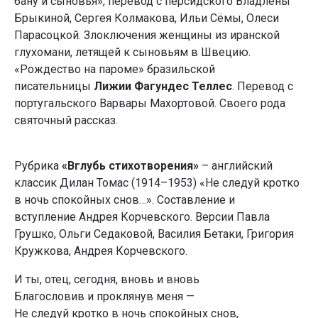
бану и сыновья», перевод с персидского Владлены
Брыкиной, Сергея Колмакова, Ильи Сёмы, Олеси
Парасоцкой. Злоключения женщины из иранской
глухомани, летящей к сыновьям в Швецию.
«Рождество на пароме» бразильской
писательницы
Лижии Фагундес Теллес
. Перевод с
португальского Варвары Махортовой. Своего рода
святочный рассказ.
Рубрика
«Вглубь стихотворения»
– английский
классик Дилан Томас (1914–1953) «Не следуй кротко
в ночь спокойных снов…». Составление и
вступление Андрея Корчевского. Версии Павла
Грушко, Ольги Седаковой, Василия Бетаки, Григория
Кружкова, Андрея Корчевского.
И ты, отец, сегодня, вновь и вновь
Благословив и проклянув меня —
Не следуй кротко в ночь спокойных снов,