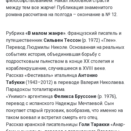
философствованием. Накал любовной страсти
между тем все жарче! Публикация знаменитого
романа рассчитана на полгода – окончание в № 12.
Рубрика
«В малом жанре»
. Французский писатель и
путешественник
Сильвен Тессон
(р. 1972) «Глен».
Перевод Людмилы Николе. Основанная на реальных
событиях история, объединившая борьбу с
подростковым пьянством в конце ХХ столетия и
кораблекрушение, случившееся в XVIII веке.
Рассказ «Фестиваль» итальянца
Антонио
Табукки
(1943–2012) в переводе Валерия Николаева.
Парадоксы тоталитаризма.
«Унимог» аргентинца
Феликса Бруссоне
(р. 1976),
перевод с испанского Надежды Мечтаевой. Сын
покупает старый грузовик, вообразив, что именно на
таком воевал и встретил смерть его отец.
Рассказ иранской писательницы
Голи Таракки
«Анар-