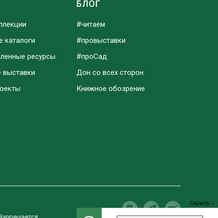
Ы
БЛОГ
ллекции
#читаем
е каталоги
#провыставки
аленные ресурсы
#проСад
е выставки
Дон со всех сторон
роекты
Книжное обозрение
Скрыть
 Запрещается