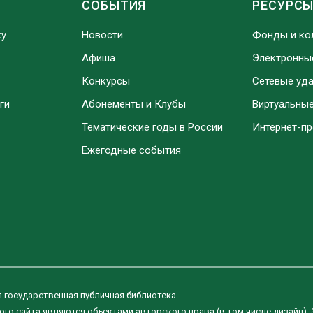
СОБЫТИЯ
РЕСУРС
ку
Новости
Фонды и ко
Афиша
Электронны
Конкурсы
Сетевые уд
ги
Абонементы и Клубы
Виртуальны
Тематические годы в России
Интернет-п
Ежегодные события
я государственная публичная библиотека
ого сайта являются объектами авторского права (в том числе дизайн).